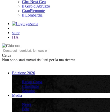
Giro Next Gen
Il Giro d'Abruzzo
GranPiemonte
Il Lombardia
store
ITA
Cerca
Non sono stati trovati risultati per la tua ricerca...
Edizione 2026
Edizione 2026
Recap Corsa
Classifiche
Squadre
Media
Media
News
Foto