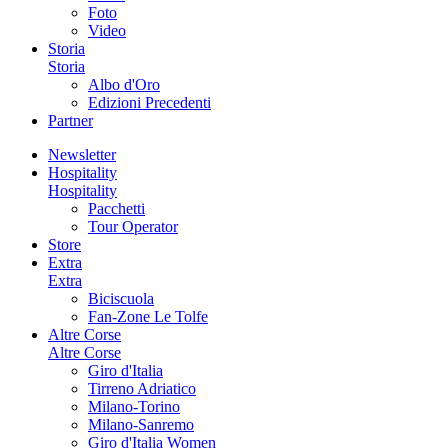
Foto
Video
Storia
Storia
Albo d'Oro
Edizioni Precedenti
Partner
Newsletter
Hospitality
Hospitality
Pacchetti
Tour Operator
Store
Extra
Extra
Biciscuola
Fan-Zone Le Tolfe
Altre Corse
Altre Corse
Giro d'Italia
Tirreno Adriatico
Milano-Torino
Milano-Sanremo
Giro d'Italia Women