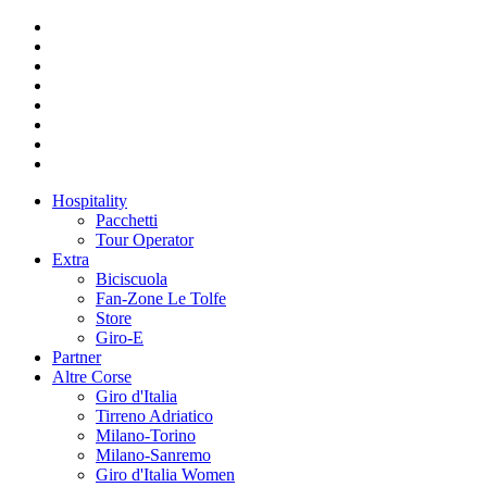
Hospitality
Pacchetti
Tour Operator
Extra
Biciscuola
Fan-Zone Le Tolfe
Store
Giro-E
Partner
Altre Corse
Giro d'Italia
Tirreno Adriatico
Milano-Torino
Milano-Sanremo
Giro d'Italia Women