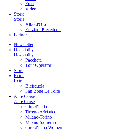
Foto
Video
Storia
Storia
Albo d'Oro
Edizioni Precedenti
Partner
Newsletter
Hospitality
Hospitality
Pacchetti
Tour Operator
Store
Extra
Extra
Biciscuola
Fan-Zone Le Tolfe
Altre Corse
Altre Corse
Giro d'Italia
Tirreno Adriatico
Milano-Torino
Milano-Sanremo
Giro d'Italia Women