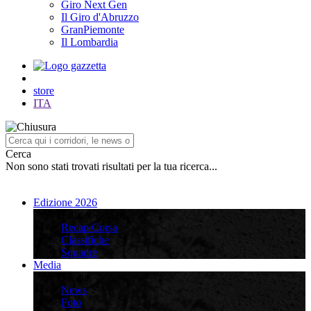
Giro Next Gen
Il Giro d'Abruzzo
GranPiemonte
Il Lombardia
store
ITA
Cerca
Non sono stati trovati risultati per la tua ricerca...
Edizione 2026
Edizione 2026
Recap Corsa
Classifiche
Squadre
Media
Media
News
Foto