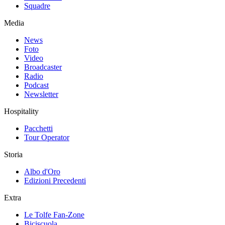
Squadre
Media
News
Foto
Video
Broadcaster
Radio
Podcast
Newsletter
Hospitality
Pacchetti
Tour Operator
Storia
Albo d'Oro
Edizioni Precedenti
Extra
Le Tolfe Fan-Zone
Biciscuola