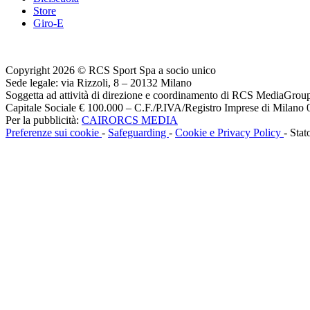
Store
Giro-E
Copyright 2026 © RCS Sport Spa a socio unico
Sede legale: via Rizzoli, 8 – 20132 Milano
Soggetta ad attività di direzione e coordinamento di RCS MediaGrou
Capitale Sociale € 100.000 – C.F./P.IVA/Registro Imprese di Milan
Per la pubblicità:
CAIRORCS MEDIA
Preferenze sui cookie
-
Safeguarding
-
Cookie e Privacy Policy
- Stat