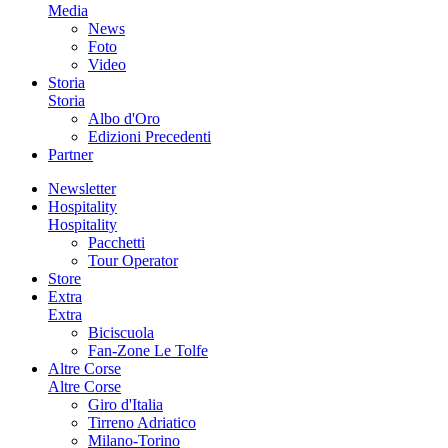
Media
News
Foto
Video
Storia
Storia
Albo d'Oro
Edizioni Precedenti
Partner
Newsletter
Hospitality
Hospitality
Pacchetti
Tour Operator
Store
Extra
Extra
Biciscuola
Fan-Zone Le Tolfe
Altre Corse
Altre Corse
Giro d'Italia
Tirreno Adriatico
Milano-Torino