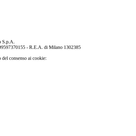
p S.p.A.
o 09597370155 - R.E.A. di Milano 1302385
o del consenso ai cookie: