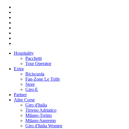
Hospitality
Pacchetti
Tour Operator
Extra
Biciscuola
Fan-Zone Le Tolfe
Store
Giro-E
Partner
Altre Corse
Giro d'Italia
Tirreno Adriatico
Milano-Torino
Milano-Sanremo
Giro d'Italia Women