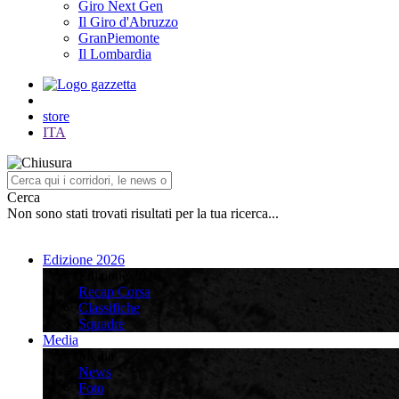
Giro Next Gen
Il Giro d'Abruzzo
GranPiemonte
Il Lombardia
store
ITA
Cerca
Non sono stati trovati risultati per la tua ricerca...
Edizione 2026
Edizione 2026
Recap Corsa
Classifiche
Squadre
Media
Media
News
Foto