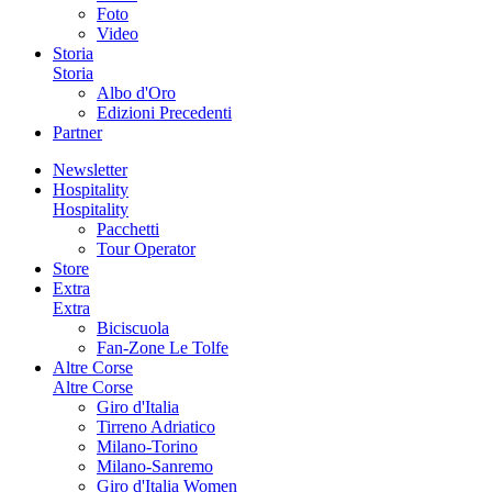
Foto
Video
Storia
Storia
Albo d'Oro
Edizioni Precedenti
Partner
Newsletter
Hospitality
Hospitality
Pacchetti
Tour Operator
Store
Extra
Extra
Biciscuola
Fan-Zone Le Tolfe
Altre Corse
Altre Corse
Giro d'Italia
Tirreno Adriatico
Milano-Torino
Milano-Sanremo
Giro d'Italia Women