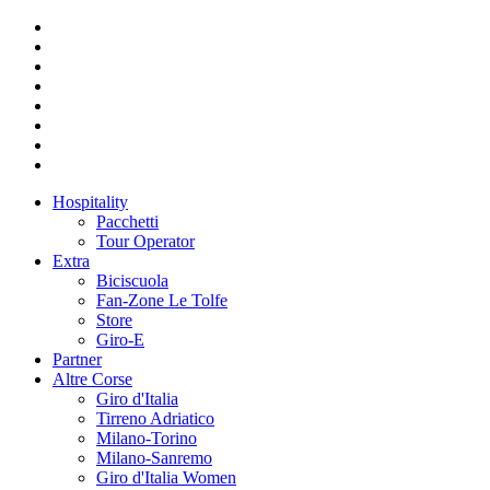
Hospitality
Pacchetti
Tour Operator
Extra
Biciscuola
Fan-Zone Le Tolfe
Store
Giro-E
Partner
Altre Corse
Giro d'Italia
Tirreno Adriatico
Milano-Torino
Milano-Sanremo
Giro d'Italia Women