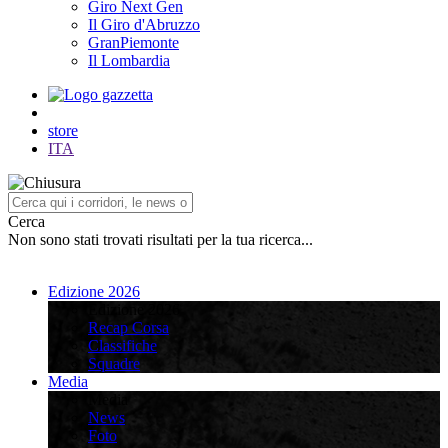
Giro Next Gen
Il Giro d'Abruzzo
GranPiemonte
Il Lombardia
store
ITA
Cerca
Non sono stati trovati risultati per la tua ricerca...
Edizione 2026
Edizione 2026
Recap Corsa
Classifiche
Squadre
Media
Media
News
Foto