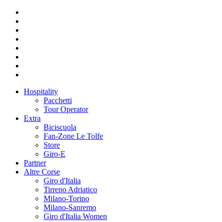
Hospitality
Pacchetti
Tour Operator
Extra
Biciscuola
Fan-Zone Le Tolfe
Store
Giro-E
Partner
Altre Corse
Giro d'Italia
Tirreno Adriatico
Milano-Torino
Milano-Sanremo
Giro d'Italia Women