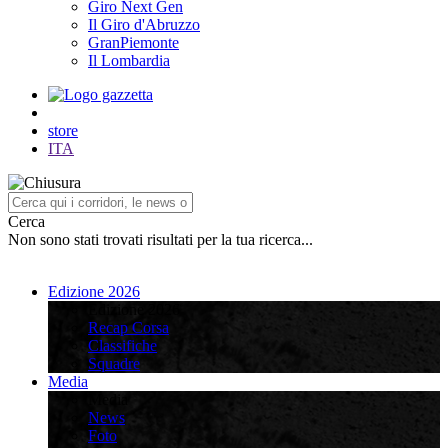
Giro Next Gen
Il Giro d'Abruzzo
GranPiemonte
Il Lombardia
store
ITA
Cerca
Non sono stati trovati risultati per la tua ricerca...
Edizione 2026
Edizione 2026
Recap Corsa
Classifiche
Squadre
Media
Media
News
Foto