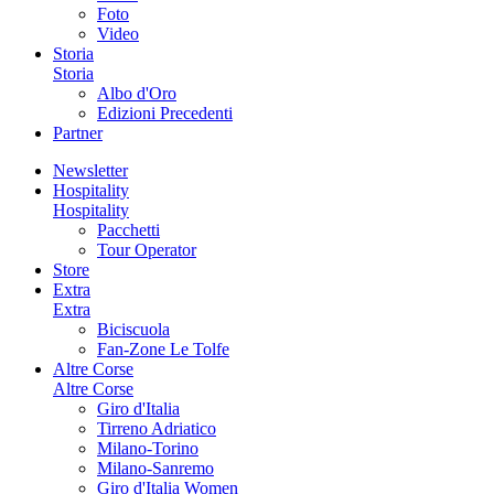
Foto
Video
Storia
Storia
Albo d'Oro
Edizioni Precedenti
Partner
Newsletter
Hospitality
Hospitality
Pacchetti
Tour Operator
Store
Extra
Extra
Biciscuola
Fan-Zone Le Tolfe
Altre Corse
Altre Corse
Giro d'Italia
Tirreno Adriatico
Milano-Torino
Milano-Sanremo
Giro d'Italia Women