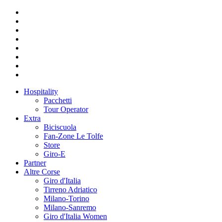
Hospitality
Pacchetti
Tour Operator
Extra
Biciscuola
Fan-Zone Le Tolfe
Store
Giro-E
Partner
Altre Corse
Giro d'Italia
Tirreno Adriatico
Milano-Torino
Milano-Sanremo
Giro d'Italia Women