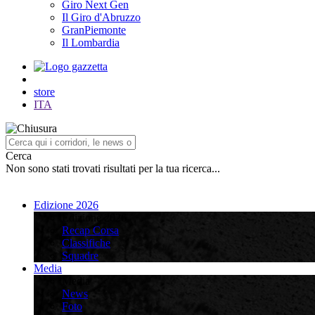
Giro Next Gen
Il Giro d'Abruzzo
GranPiemonte
Il Lombardia
store
ITA
Cerca
Non sono stati trovati risultati per la tua ricerca...
Edizione 2026
Edizione 2026
Recap Corsa
Classifiche
Squadre
Media
Media
News
Foto