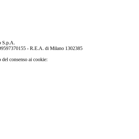
p S.p.A.
o 09597370155 - R.E.A. di Milano 1302385
o del consenso ai cookie: