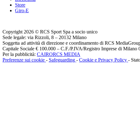
Store
Giro-E
Copyright 2026 © RCS Sport Spa a socio unico
Sede legale: via Rizzoli, 8 – 20132 Milano
Soggetta ad attività di direzione e coordinamento di RCS MediaGrou
Capitale Sociale € 100.000 – C.F./P.IVA/Registro Imprese di Milan
Per la pubblicità:
CAIRORCS MEDIA
Preferenze sui cookie
-
Safeguarding
-
Cookie e Privacy Policy
- Stat