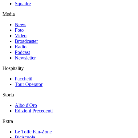
Squadre
Media
News
Foto
Video
Broadcaster
Radio
Podcast
Newsletter
Hospitality
Pacchetti
Tour Operator
Storia
Albo d'Oro
Edizioni Precedenti
Extra
Le Tolfe Fan-Zone
Biciscuola