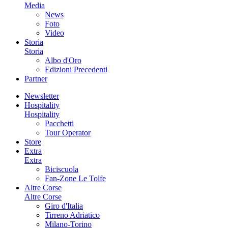
Media
News
Foto
Video
Storia
Storia
Albo d'Oro
Edizioni Precedenti
Partner
Newsletter
Hospitality
Hospitality
Pacchetti
Tour Operator
Store
Extra
Extra
Biciscuola
Fan-Zone Le Tolfe
Altre Corse
Altre Corse
Giro d'Italia
Tirreno Adriatico
Milano-Torino