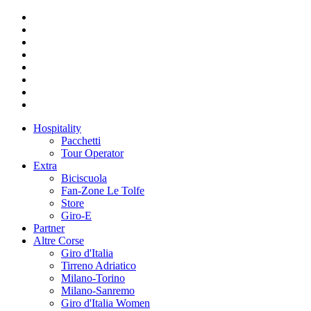
Hospitality
Pacchetti
Tour Operator
Extra
Biciscuola
Fan-Zone Le Tolfe
Store
Giro-E
Partner
Altre Corse
Giro d'Italia
Tirreno Adriatico
Milano-Torino
Milano-Sanremo
Giro d'Italia Women