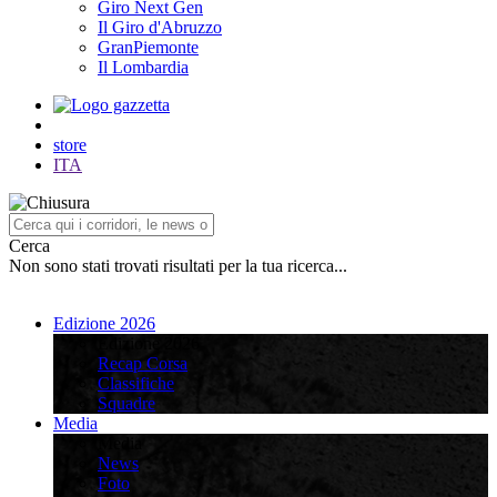
Giro Next Gen
Il Giro d'Abruzzo
GranPiemonte
Il Lombardia
store
ITA
Cerca
Non sono stati trovati risultati per la tua ricerca...
Edizione 2026
Edizione 2026
Recap Corsa
Classifiche
Squadre
Media
Media
News
Foto