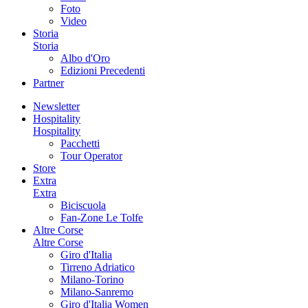
Foto
Video
Storia
Storia
Albo d'Oro
Edizioni Precedenti
Partner
Newsletter
Hospitality
Hospitality
Pacchetti
Tour Operator
Store
Extra
Extra
Biciscuola
Fan-Zone Le Tolfe
Altre Corse
Altre Corse
Giro d'Italia
Tirreno Adriatico
Milano-Torino
Milano-Sanremo
Giro d'Italia Women