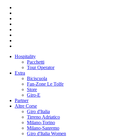
Hospitality
Pacchetti
Tour Operator
Extra
Biciscuola
Fan-Zone Le Tolfe
Store
Giro-E
Partner
Altre Corse
Giro d'Italia
Tirreno Adriatico
Milano-Torino
Milano-Sanremo
Giro d'Italia Women