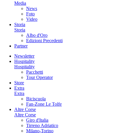
Media
News
Foto
Video
Storia
Storia
Albo d'Oro
Edizioni Precedenti
Partner
Newsletter
Hospitality
Hospitality
Pacchetti
Tour Operator
Store
Extra
Extra
Biciscuola
Fan-Zone Le Tolfe
Altre Corse
Altre Corse
Giro d'Italia
Tirreno Adriatico
Milano-Torino