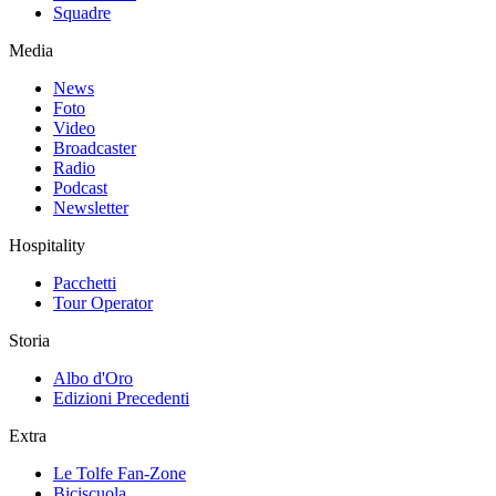
Squadre
Media
News
Foto
Video
Broadcaster
Radio
Podcast
Newsletter
Hospitality
Pacchetti
Tour Operator
Storia
Albo d'Oro
Edizioni Precedenti
Extra
Le Tolfe Fan-Zone
Biciscuola