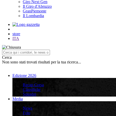
Giro Next Gen
Il Giro d'Abruzzo
GranPiemonte
Il Lombardia
store
ITA
Cerca
Non sono stati trovati risultati per la tua ricerca...
Edizione 2026
Edizione 2026
Recap Corsa
Classifiche
Squadre
Media
Media
News
Foto