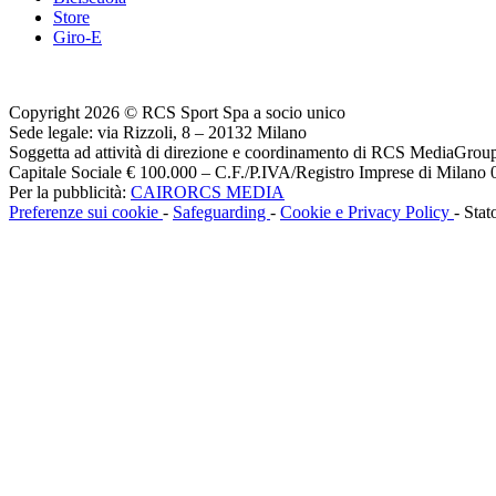
Store
Giro-E
Copyright 2026 © RCS Sport Spa a socio unico
Sede legale: via Rizzoli, 8 – 20132 Milano
Soggetta ad attività di direzione e coordinamento di RCS MediaGrou
Capitale Sociale € 100.000 – C.F./P.IVA/Registro Imprese di Milan
Per la pubblicità:
CAIRORCS MEDIA
Preferenze sui cookie
-
Safeguarding
-
Cookie e Privacy Policy
- Stat