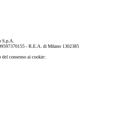
p S.p.A.
o 09597370155 - R.E.A. di Milano 1302385
o del consenso ai cookie: