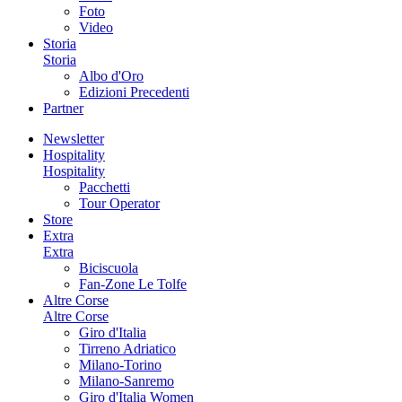
Foto
Video
Storia
Storia
Albo d'Oro
Edizioni Precedenti
Partner
Newsletter
Hospitality
Hospitality
Pacchetti
Tour Operator
Store
Extra
Extra
Biciscuola
Fan-Zone Le Tolfe
Altre Corse
Altre Corse
Giro d'Italia
Tirreno Adriatico
Milano-Torino
Milano-Sanremo
Giro d'Italia Women