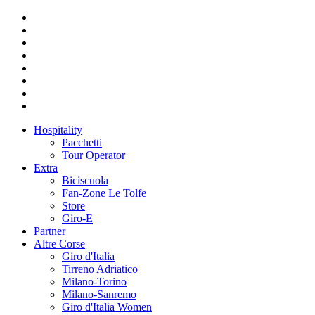
Hospitality
Pacchetti
Tour Operator
Extra
Biciscuola
Fan-Zone Le Tolfe
Store
Giro-E
Partner
Altre Corse
Giro d'Italia
Tirreno Adriatico
Milano-Torino
Milano-Sanremo
Giro d'Italia Women