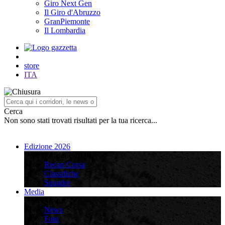
Giro Next Gen
Il Giro d'Abruzzo
GranPiemonte
Il Lombardia
store
ITA
Cerca
Non sono stati trovati risultati per la tua ricerca...
Edizione 2026
Edizione 2026
Recap Corsa
Classifiche
Squadre
Media
Media
News
Foto