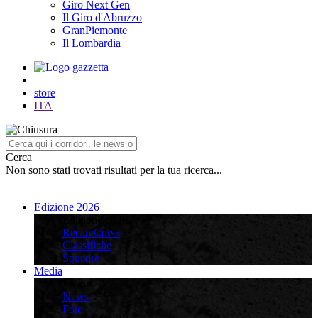
Giro Next Gen
Il Giro d'Abruzzo
GranPiemonte
Il Lombardia
store
ITA
Cerca
Non sono stati trovati risultati per la tua ricerca...
Edizione 2026
Edizione 2026
Recap Corsa
Classifiche
Squadre
Media
Media
News
Foto