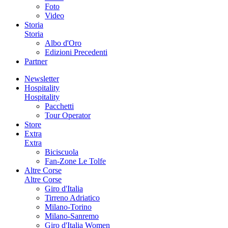
Foto
Video
Storia
Storia
Albo d'Oro
Edizioni Precedenti
Partner
Newsletter
Hospitality
Hospitality
Pacchetti
Tour Operator
Store
Extra
Extra
Biciscuola
Fan-Zone Le Tolfe
Altre Corse
Altre Corse
Giro d'Italia
Tirreno Adriatico
Milano-Torino
Milano-Sanremo
Giro d'Italia Women