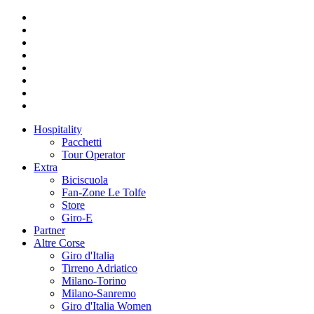
Hospitality
Pacchetti
Tour Operator
Extra
Biciscuola
Fan-Zone Le Tolfe
Store
Giro-E
Partner
Altre Corse
Giro d'Italia
Tirreno Adriatico
Milano-Torino
Milano-Sanremo
Giro d'Italia Women