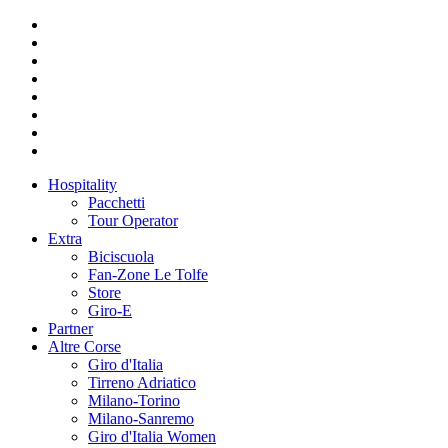
Hospitality
Pacchetti
Tour Operator
Extra
Biciscuola
Fan-Zone Le Tolfe
Store
Giro-E
Partner
Altre Corse
Giro d'Italia
Tirreno Adriatico
Milano-Torino
Milano-Sanremo
Giro d'Italia Women