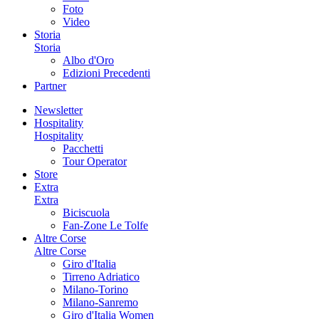
Foto
Video
Storia
Storia
Albo d'Oro
Edizioni Precedenti
Partner
Newsletter
Hospitality
Hospitality
Pacchetti
Tour Operator
Store
Extra
Extra
Biciscuola
Fan-Zone Le Tolfe
Altre Corse
Altre Corse
Giro d'Italia
Tirreno Adriatico
Milano-Torino
Milano-Sanremo
Giro d'Italia Women