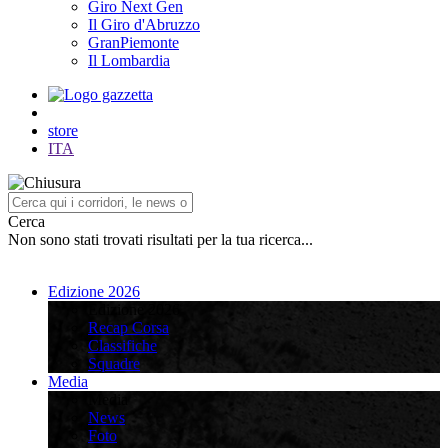
Giro Next Gen
Il Giro d'Abruzzo
GranPiemonte
Il Lombardia
store
ITA
Cerca
Non sono stati trovati risultati per la tua ricerca...
Edizione 2026
Edizione 2026
Recap Corsa
Classifiche
Squadre
Media
Media
News
Foto