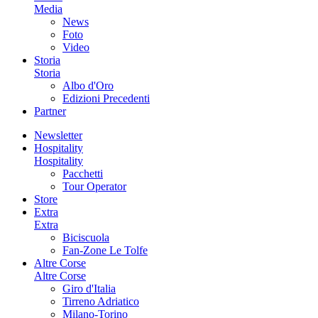
Media
News
Foto
Video
Storia
Storia
Albo d'Oro
Edizioni Precedenti
Partner
Newsletter
Hospitality
Hospitality
Pacchetti
Tour Operator
Store
Extra
Extra
Biciscuola
Fan-Zone Le Tolfe
Altre Corse
Altre Corse
Giro d'Italia
Tirreno Adriatico
Milano-Torino