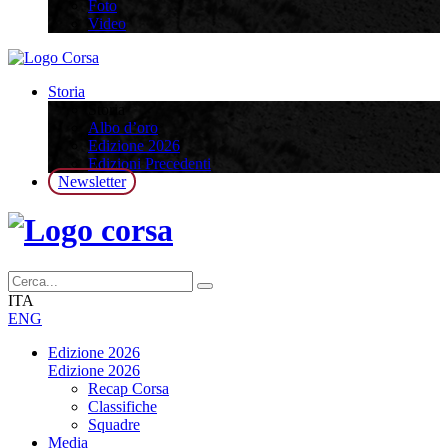
Foto
Video
Storia
Storia
Albo d’oro
Edizione 2026
Edizioni Precedenti
Newsletter
ITA
ENG
Edizione 2026
Edizione 2026
Recap Corsa
Classifiche
Squadre
Media