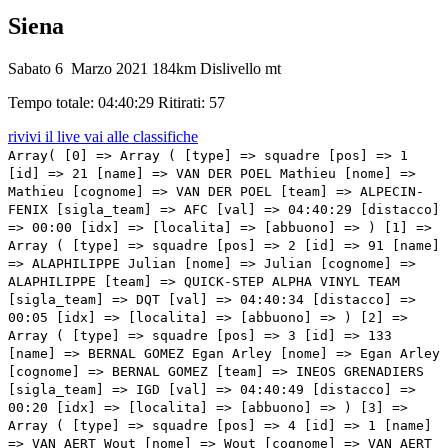
Siena
Sabato 6 Marzo 2021
184km
Dislivello mt
Tempo totale: 04:40:29
Ritirati: 57
rivivi il live
vai alle classifiche
Array( [0] => Array ( [type] => squadre [pos] => 1 [id] => 21 [name] => VAN DER POEL Mathieu [nome] => Mathieu [cognome] => VAN DER POEL [team] => ALPECIN-FENIX [sigla_team] => AFC [val] => 04:40:29 [distacco] => 00:00 [idx] => [localita] => [abbuono] => ) [1] => Array ( [type] => squadre [pos] => 2 [id] => 91 [name] => ALAPHILIPPE Julian [nome] => Julian [cognome] => ALAPHILIPPE [team] => QUICK-STEP ALPHA VINYL TEAM [sigla_team] => DQT [val] => 04:40:34 [distacco] => 00:05 [idx] => [localita] => [abbuono] => ) [2] => Array ( [type] => squadre [pos] => 3 [id] => 133 [name] => BERNAL GOMEZ Egan Arley [nome] => Egan Arley [cognome] => BERNAL GOMEZ [team] => INEOS GRENADIERS [sigla_team] => IGD [val] => 04:40:49 [distacco] => 00:20 [idx] => [localita] => [abbuono] => ) [3] => Array ( [type] => squadre [pos] => 4 [id] => 1 [name] => VAN AERT Wout [nome] => Wout [cognome] => VAN AERT [team] => JUMBO-VISMA [sigla_team] => TJV [val] => 04:41:20 [distacco] => 00:51 [idx] => [localita] => [abbuono] => ) [4] => Array ( [type] => squadre [pos] => 5 [id] => 131 [name] => PIDCOCK Thomas [nome] => Thomas [cognome] => PIDCOCK [team] => INEOS GRENADIERS [sigla_team] => IGD [val] => 04:41:23 [distacco] => 00:54 [idx] => [localita] => [abbuono] => ) [5] => Array ( [type] => squadre [pos] => 6 [id] => 212 [name] => GOGL Michael [nome] => Michael [cognome] => GOGL [team] => TEAM QHUBEKA ASSOS [sigla_team] => TQA [val] => 04:41:23 [distacco] => 00:54 [idx] => [localita] => [abbuono] => ) [6] => Array ( [type] => squadre [pos] => 7 [id] => 231 [name] => POGAČAR Tadej [nome] => Tadej [cognome] => POGAČAR [team] => UAE TEAM EMIRATES [sigla_team] => UAD [val] => 04:41:23 [distacco] => 00:54 [idx] => [localita] => [abbuono] => ) [7] => Array ( [type] => squadre [pos] => 8 [id] => 211 [name] => CLARKE Simon [nome] => Simon [cognome] => CLARKE [team] => TEAM QHUBEKA ASSOS [sigla_team] => TQA [val] => 04:42:54 [distacco] => 02:25 [idx] => [localita] => [abbuono] => ) [8] => Array ( [type] => squadre [pos] => 9 [id] => 41 [name] => FUGLSANG Jakob [nome] => Jakob [cognome] => FUGLSANG [team] => ASTANA QAZAQSTAN TEAM [sigla_team] => APT [val] => 04:42:54 [distacco] => 02:25 [idx] => [localita] => [abbuono] => ) [9] => Array ( [type] => squadre [pos] => 10 [id] => 51 [name] => BILBAO LOPEZ DE ARMENTIA Pello [nome] => Pello [cognome] => BILBAO LOPEZ DE ARMENTIA [team] => BAHRAIN VICTORIOUS [sigla_team] => TBV [val] => 04:43:08 [distacco] => 02:39 [idx] => [localita] => [abbuono] => ) [10] => Array ( [type] => squadre [pos] => 11 [id] => 102 [name] => CARR Simon [nome] => Simon [cognome] => CARR [team] => EF EDUCATION - EASYPOST [sigla_team] => EFN [val] => 04:44:05 [distacco] => 03:36 [idx] => [localita] => [abbuono] => ) [11] => Array ( [type] => squadre [pos] => 12 [id] => 214 [name] => POWER Rob [nome] => Rob [cognome] => POWER [team] => TEAM QHUBEKA ASSOS [sigla_team] => TQA [val] => 04:44:14 [distacco] => 03:45 [idx] => [localita] => [abbuono] => ) [12] => Array ( [type] => squadre [pos] => 13 [id] => 161 [name] => WELLENS Tim [nome] => Tim [cognome] => WELLENS [team] => LOTTO SOUDAL [sigla_team] => LTS [val] => 04:44:48 [distacco] => 04:19 [idx] => [localita] => [abbuono] => ) [13] => Array ( [type] => squadre [pos] => 14 [id] => 26 [name] => VERMEERSCH Gianni [nome] => Gianni [cognome] => VERMEERSCH [team] => ALPECIN-FENIX [sigla_team] => AFC [val] => 04:44:50 [distacco] => 04:21 [idx] => [localita] => [abbuono] => ) [14] => Array ( [type] => squadre [pos] => 15 [id] => 24 [name] => VAKOČ Petr [nome] => Petr [cognome] => VAKOČ [team] => ALPECIN-FENIX [sigla_team] => AFC [val] => 04:44:55 [distacco] => 04:26 [idx] => [localita] => [abbuono] => ) [15] => Array ( [type] => squadre [pos] => 16 [id] => 122 [name] => GENIETS Kévin [nome] => Kévin [cognome] => GENIETS [team] => GROUPAMA - FDJ [sigla_team] => GFC [val] => 04:44:59 [distacco] => 04:30 [idx] => [localita] => [abbuono] => ) [16] => Array ( [type] => squadre [pos] => 17 [id] => 17 [name] => VENTURINI Clement [nome] => Clement [cognome] => VENTURINI [team] => AG2R CITROEN TEAM [sigla_team] => ACT [val] => 04:46:55 [distacco] => 06:26 [idx] => [localita] => [abbuono] => ) [17] => Array ( [type] => squadre [pos] => 18 [id] => 224 [name] => MOLLEMA Bauke [nome] => Bauke [cognome] => MOLLEMA [team] => TREK - SEGAFREDO [sigla_team] => TFS [val] => 04:46:55 [distacco] => 06:26 [idx] => [localita] => [abbuono] => ) [18] => Array ( [type] => squadre [pos] => 19 [id] => 11 [name] => VAN AVERMAET Greg [nome] => Greg [cognome] => VAN AVERMAET [team] => AG2R CITROEN TEAM [sigla_team] => ACT [val] => 04:46:55 [distacco] => 06:26 [idx] => [localita] => [abbuono] => ) [19] => Array ( [type] => squadre [pos] => 20 [id] => 201 [name] => BARDET Romain [nome] => Romain [cognome] => BARDET [team] => TEAM DSM [sigla_team] => DSM [val] => 04:46:55 [distacco] => 06:26 [idx] => [localita] => [abbuono] => ) [20] => Array ( [type] => squadre [pos] => 21 [id] => 125 [name] => MADOUAS Valentin [nome] => Valentin [cognome] => MADOUAS [team] => GROUPAMA - FDJ [sigla_team] => GFC [val] => 04:46:59 [distacco] => 06:30 [idx] => [localita] => [abbuono] => ) [21] => Array ( [type] => squadre [pos] => 22 [id] => 42 [name] => ARANBURU DEBA Alex [nome] => Alex [cognome] => ARANBURU DEBA [team] => ASTANA QAZAQSTAN TEAM [sigla_team] => APT [val] => 04:47:01 [distacco] => 06:32 [idx] => [localita] => [abbuono] => ) [22] => Array ( [type] => squadre [pos] => 23 [id] => 101 [name] => BETTIOL Alberto [nome] => Alberto [cognome] => BETTIOL [team] => EF EDUCATION - EASYPOST [sigla_team] => EFN [val] => 04:47:01 [distacco] => 06:32 [idx] => [localita] => [abbuono] => ) [23] => Array ( [type] => squadre [pos] => 24 [id] => 233 [name] => FORMOLO Davide [nome] => Davide [cognome] => FORMOLO [team] => UAE TEAM EMIRATES [sigla_team] => UAD [val] => 04:47:01 [distacco] => 06:32 [idx] => [localita] => [abbuono] => ) [24] => Array ( [type] => squadre [pos] => 25 [id] => 93 [name] => ASGREEN Kasper [nome] => Kasper