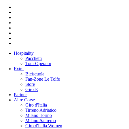
Hospitality
Pacchetti
Tour Operator
Extra
Biciscuola
Fan-Zone Le Tolfe
Store
Giro-E
Partner
Altre Corse
Giro d'Italia
Tirreno Adriatico
Milano-Torino
Milano-Sanremo
Giro d'Italia Women