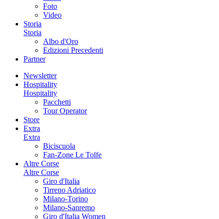
Foto
Video
Storia
Storia
Albo d'Oro
Edizioni Precedenti
Partner
Newsletter
Hospitality
Hospitality
Pacchetti
Tour Operator
Store
Extra
Extra
Biciscuola
Fan-Zone Le Tolfe
Altre Corse
Altre Corse
Giro d'Italia
Tirreno Adriatico
Milano-Torino
Milano-Sanremo
Giro d'Italia Women