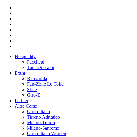
Hospitality
Pacchetti
Tour Operator
Extra
Biciscuola
Fan-Zone Le Tolfe
Store
Giro-E
Partner
Altre Corse
Giro d'Italia
Tirreno Adriatico
Milano-Torino
Milano-Sanremo
Giro d'Italia Women