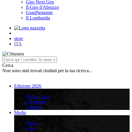
Giro Next Gen
Il Giro d'Abruzzo
GranPiemonte
Il Lombardia
store
ITA
Cerca
Non sono stati trovati risultati per la tua ricerca...
Edizione 2026
Edizione 2026
Recap Corsa
Classifiche
Squadre
Media
Media
News
Foto