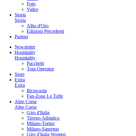
Foto
Video
Storia
Storia
Albo d'Oro
Edizioni Precedenti
Partner
Newsletter
Hospitality
Hospitality
Pacchetti
Tour Operator
Store
Extra
Extra
Biciscuola
Fan-Zone Le Tolfe
Altre Corse
Altre Corse
Giro d'Italia
Tirreno Adriatico
Milano-Torino
Milano-Sanremo
Giro d'Italia Women