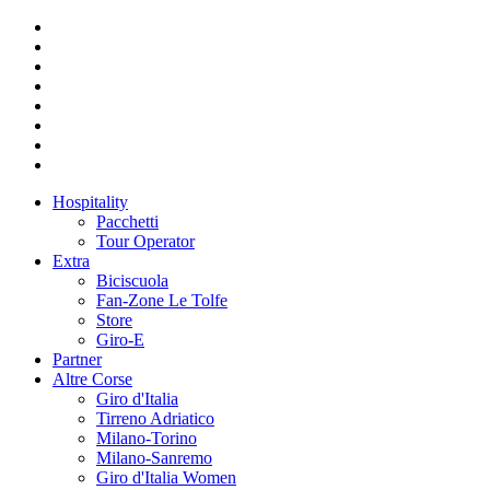
Hospitality
Pacchetti
Tour Operator
Extra
Biciscuola
Fan-Zone Le Tolfe
Store
Giro-E
Partner
Altre Corse
Giro d'Italia
Tirreno Adriatico
Milano-Torino
Milano-Sanremo
Giro d'Italia Women