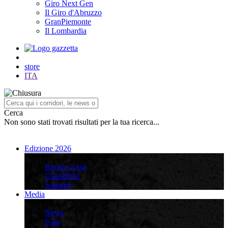
Giro Next Gen
Il Giro d'Abruzzo
GranPiemonte
Il Lombardia
store
ITA
Cerca
Non sono stati trovati risultati per la tua ricerca...
Edizione 2026
Edizione 2026
Recap Corsa
Classifiche
Squadre
Media
Media
News
Foto