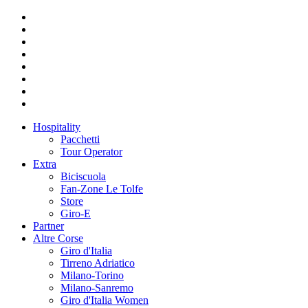
Hospitality
Pacchetti
Tour Operator
Extra
Biciscuola
Fan-Zone Le Tolfe
Store
Giro-E
Partner
Altre Corse
Giro d'Italia
Tirreno Adriatico
Milano-Torino
Milano-Sanremo
Giro d'Italia Women