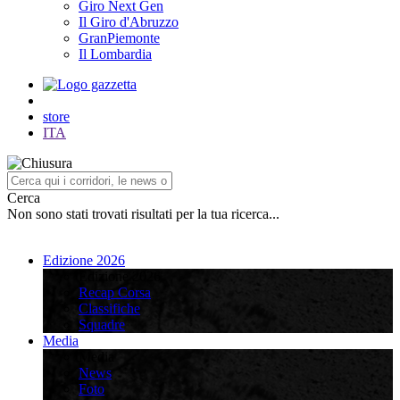
Giro Next Gen
Il Giro d'Abruzzo
GranPiemonte
Il Lombardia
store
ITA
Cerca
Non sono stati trovati risultati per la tua ricerca...
Edizione 2026
Edizione 2026
Recap Corsa
Classifiche
Squadre
Media
Media
News
Foto