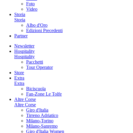
Foto
Video
Storia
Storia
Albo d'Oro
Edizioni Precedenti
Partner
Newsletter
Hospitality
Hospitality
Pacchetti
Tour Operator
Store
Extra
Extra
Biciscuola
Fan-Zone Le Tolfe
Altre Corse
Altre Corse
Giro d'Italia
Tirreno Adriatico
Milano-Torino
Milano-Sanremo
Giro d'Italia Women