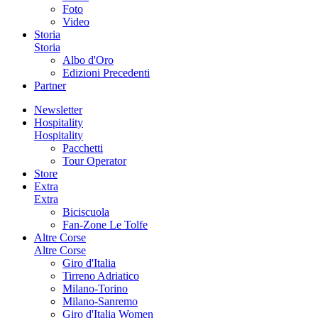
Foto
Video
Storia
Storia
Albo d'Oro
Edizioni Precedenti
Partner
Newsletter
Hospitality
Hospitality
Pacchetti
Tour Operator
Store
Extra
Extra
Biciscuola
Fan-Zone Le Tolfe
Altre Corse
Altre Corse
Giro d'Italia
Tirreno Adriatico
Milano-Torino
Milano-Sanremo
Giro d'Italia Women