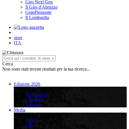
Giro Next Gen
Il Giro d'Abruzzo
GranPiemonte
Il Lombardia
store
ITA
Cerca
Non sono stati trovati risultati per la tua ricerca...
Edizione 2026
Edizione 2026
Recap Corsa
Classifiche
Squadre
Media
Media
News
Foto