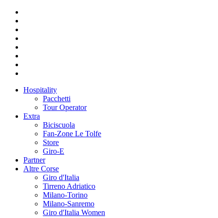
Hospitality
Pacchetti
Tour Operator
Extra
Biciscuola
Fan-Zone Le Tolfe
Store
Giro-E
Partner
Altre Corse
Giro d'Italia
Tirreno Adriatico
Milano-Torino
Milano-Sanremo
Giro d'Italia Women