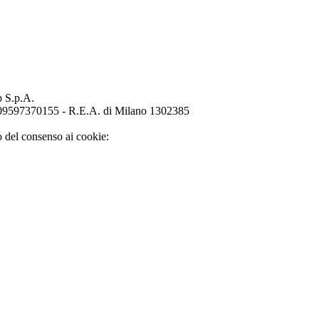
p S.p.A.
o 09597370155 - R.E.A. di Milano 1302385
o del consenso ai cookie: