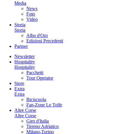
Media
News
Foto
Video
Storia
Storia
Albo d'Oro
Edizioni Precedenti
Partner
Newsletter
Hospitality
Hospitality
Pacchetti
Tour Operator
Store
Extra
Extra
Biciscuola
Fan-Zone Le Tolfe
Altre Corse
Altre Corse
Giro d'Italia
Tirreno Adriatico
Milano-Torino