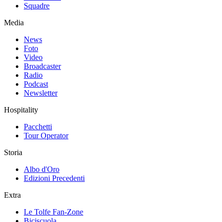
Squadre
Media
News
Foto
Video
Broadcaster
Radio
Podcast
Newsletter
Hospitality
Pacchetti
Tour Operator
Storia
Albo d'Oro
Edizioni Precedenti
Extra
Le Tolfe Fan-Zone
Biciscuola