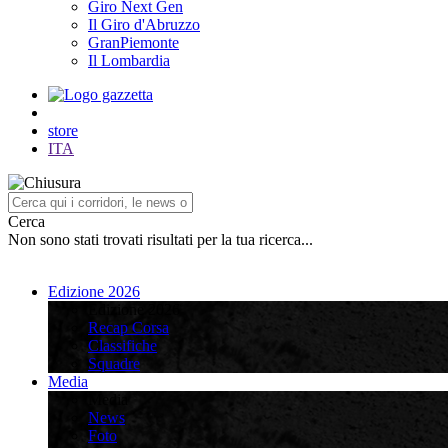
Giro Next Gen
Il Giro d'Abruzzo
GranPiemonte
Il Lombardia
store
ITA
Cerca
Non sono stati trovati risultati per la tua ricerca...
Edizione 2026
Edizione 2026
Recap Corsa
Classifiche
Squadre
Media
Media
News
Foto