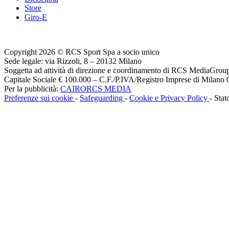
Store
Giro-E
Copyright 2026 © RCS Sport Spa a socio unico
Sede legale: via Rizzoli, 8 – 20132 Milano
Soggetta ad attività di direzione e coordinamento di RCS MediaGrou
Capitale Sociale € 100.000 – C.F./P.IVA/Registro Imprese di Milan
Per la pubblicità:
CAIRORCS MEDIA
Preferenze sui cookie
-
Safeguarding
-
Cookie e Privacy Policy
- Stat