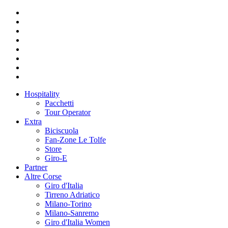
Hospitality
Pacchetti
Tour Operator
Extra
Biciscuola
Fan-Zone Le Tolfe
Store
Giro-E
Partner
Altre Corse
Giro d'Italia
Tirreno Adriatico
Milano-Torino
Milano-Sanremo
Giro d'Italia Women