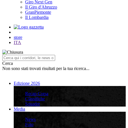
Giro Next Gen
Il Giro d'Abruzzo
GranPiemonte
Il Lombardia
store
ITA
Cerca
Non sono stati trovati risultati per la tua ricerca...
Edizione 2026
Edizione 2026
Recap Corsa
Classifiche
Squadre
Media
Media
News
Foto