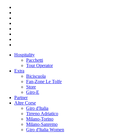
Hospitality
Pacchetti
Tour Operator
Extra
Biciscuola
Fan-Zone Le Tolfe
Store
Giro-E
Partner
Altre Corse
Giro d'Italia
Tirreno Adriatico
Milano-Torino
Milano-Sanremo
Giro d'Italia Women