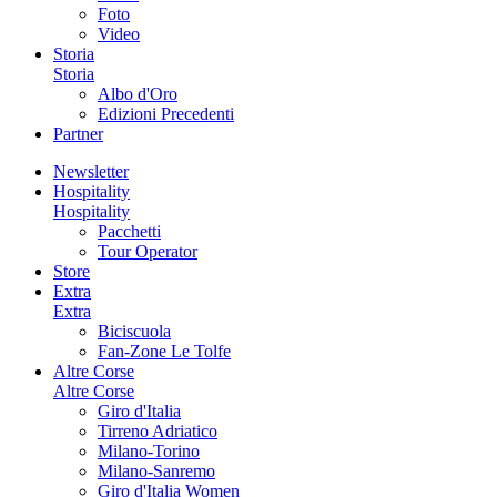
Foto
Video
Storia
Storia
Albo d'Oro
Edizioni Precedenti
Partner
Newsletter
Hospitality
Hospitality
Pacchetti
Tour Operator
Store
Extra
Extra
Biciscuola
Fan-Zone Le Tolfe
Altre Corse
Altre Corse
Giro d'Italia
Tirreno Adriatico
Milano-Torino
Milano-Sanremo
Giro d'Italia Women