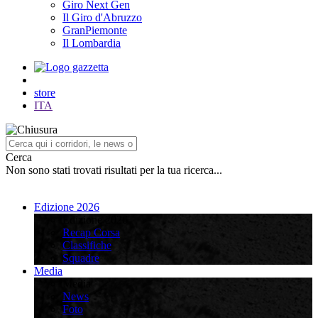
Giro Next Gen
Il Giro d'Abruzzo
GranPiemonte
Il Lombardia
store
ITA
Cerca
Non sono stati trovati risultati per la tua ricerca...
Edizione 2026
Edizione 2026
Recap Corsa
Classifiche
Squadre
Media
Media
News
Foto