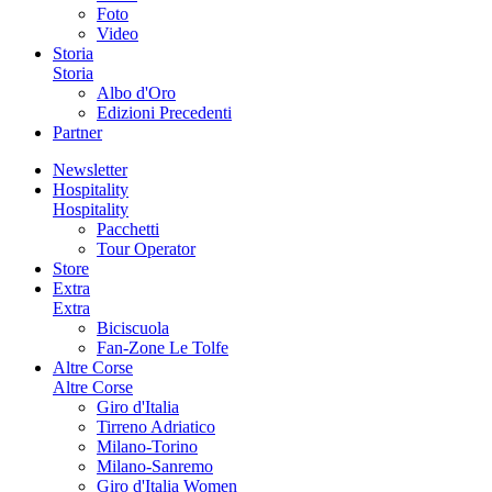
Foto
Video
Storia
Storia
Albo d'Oro
Edizioni Precedenti
Partner
Newsletter
Hospitality
Hospitality
Pacchetti
Tour Operator
Store
Extra
Extra
Biciscuola
Fan-Zone Le Tolfe
Altre Corse
Altre Corse
Giro d'Italia
Tirreno Adriatico
Milano-Torino
Milano-Sanremo
Giro d'Italia Women