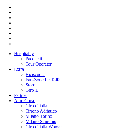
Hospitality
Pacchetti
Tour Operator
Extra
Biciscuola
Fan-Zone Le Tolfe
Store
Giro-E
Partner
Altre Corse
Giro d'Italia
Tirreno Adriatico
Milano-Torino
Milano-Sanremo
Giro d'Italia Women