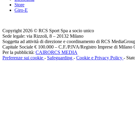
Store
Giro-E
Copyright 2026 © RCS Sport Spa a socio unico
Sede legale: via Rizzoli, 8 – 20132 Milano
Soggetta ad attività di direzione e coordinamento di RCS MediaGrou
Capitale Sociale € 100.000 – C.F./P.IVA/Registro Imprese di Milan
Per la pubblicità:
CAIRORCS MEDIA
Preferenze sui cookie
-
Safeguarding
-
Cookie e Privacy Policy
- Stat