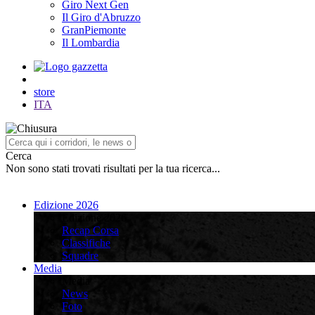
Giro Next Gen
Il Giro d'Abruzzo
GranPiemonte
Il Lombardia
store
ITA
Cerca
Non sono stati trovati risultati per la tua ricerca...
Edizione 2026
Edizione 2026
Recap Corsa
Classifiche
Squadre
Media
Media
News
Foto