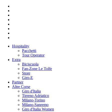
Hospitality
Pacchetti
Tour Operator
Extra
Biciscuola
Fan-Zone Le Tolfe
Store
Giro-E
Partner
Altre Corse
Giro d'Italia
Tirreno Adriatico
Milano-Torino
Milano-Sanremo
Giro d'Italia Women