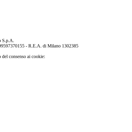
p S.p.A.
o 09597370155 - R.E.A. di Milano 1302385
o del consenso ai cookie: