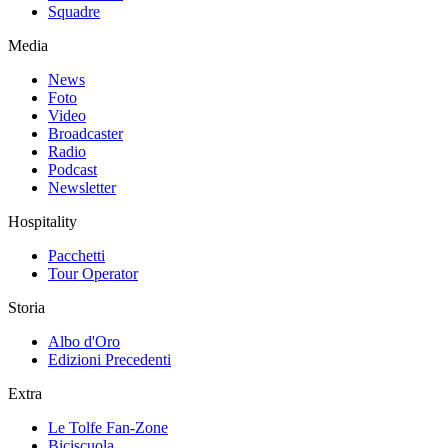
Squadre
Media
News
Foto
Video
Broadcaster
Radio
Podcast
Newsletter
Hospitality
Pacchetti
Tour Operator
Storia
Albo d'Oro
Edizioni Precedenti
Extra
Le Tolfe Fan-Zone
Biciscuola