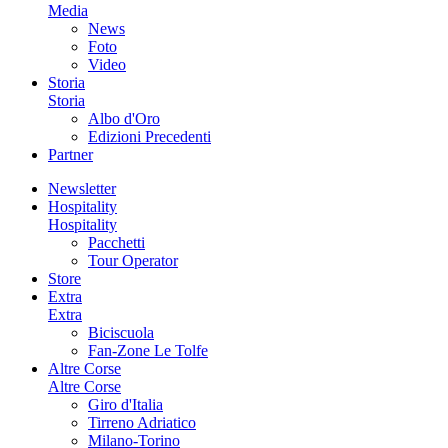
Media
News
Foto
Video
Storia
Storia
Albo d'Oro
Edizioni Precedenti
Partner
Newsletter
Hospitality
Hospitality
Pacchetti
Tour Operator
Store
Extra
Extra
Biciscuola
Fan-Zone Le Tolfe
Altre Corse
Altre Corse
Giro d'Italia
Tirreno Adriatico
Milano-Torino