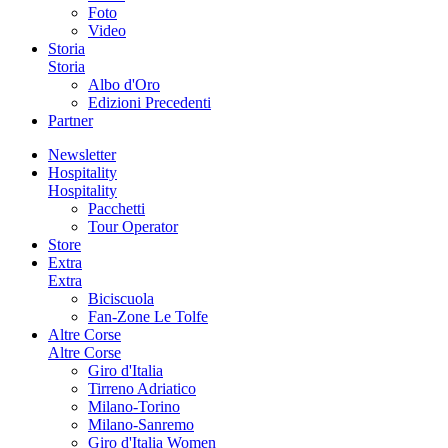
Foto
Video
Storia
Storia
Albo d'Oro
Edizioni Precedenti
Partner
Newsletter
Hospitality
Hospitality
Pacchetti
Tour Operator
Store
Extra
Extra
Biciscuola
Fan-Zone Le Tolfe
Altre Corse
Altre Corse
Giro d'Italia
Tirreno Adriatico
Milano-Torino
Milano-Sanremo
Giro d'Italia Women