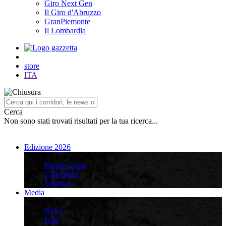
Giro Next Gen
Il Giro d'Abruzzo
GranPiemonte
Il Lombardia
store
ITA
Cerca
Non sono stati trovati risultati per la tua ricerca...
Edizione 2026
Edizione 2026
Recap Corsa
Classifiche
Squadre
Media
Media
News
Foto