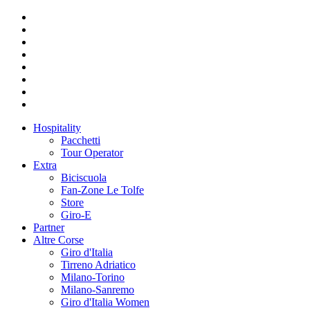
Hospitality
Pacchetti
Tour Operator
Extra
Biciscuola
Fan-Zone Le Tolfe
Store
Giro-E
Partner
Altre Corse
Giro d'Italia
Tirreno Adriatico
Milano-Torino
Milano-Sanremo
Giro d'Italia Women