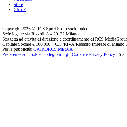
Store
Giro-E
Copyright 2026 © RCS Sport Spa a socio unico
Sede legale: via Rizzoli, 8 – 20132 Milano
Soggetta ad attività di direzione e coordinamento di RCS MediaGrou
Capitale Sociale € 100.000 – C.F./P.IVA/Registro Imprese di Milan
Per la pubblicità:
CAIRORCS MEDIA
Preferenze sui cookie
-
Safeguarding
-
Cookie e Privacy Policy
- Stat