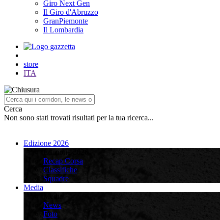
Giro Next Gen
Il Giro d'Abruzzo
GranPiemonte
Il Lombardia
store
ITA
Cerca
Non sono stati trovati risultati per la tua ricerca...
Edizione 2026
Edizione 2026
Recap Corsa
Classifiche
Squadre
Media
Media
News
Foto