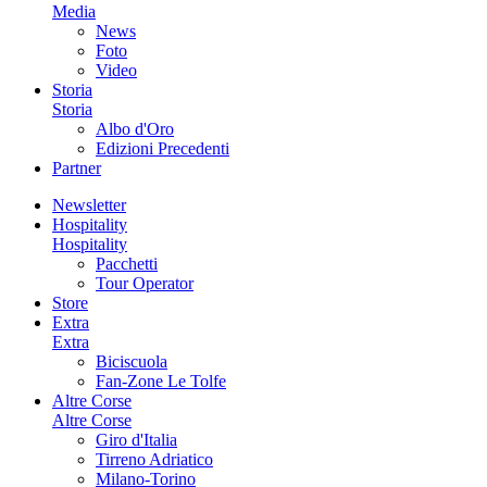
Media
News
Foto
Video
Storia
Storia
Albo d'Oro
Edizioni Precedenti
Partner
Newsletter
Hospitality
Hospitality
Pacchetti
Tour Operator
Store
Extra
Extra
Biciscuola
Fan-Zone Le Tolfe
Altre Corse
Altre Corse
Giro d'Italia
Tirreno Adriatico
Milano-Torino