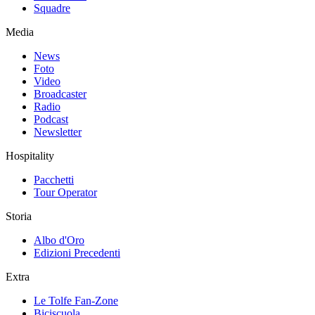
Squadre
Media
News
Foto
Video
Broadcaster
Radio
Podcast
Newsletter
Hospitality
Pacchetti
Tour Operator
Storia
Albo d'Oro
Edizioni Precedenti
Extra
Le Tolfe Fan-Zone
Biciscuola