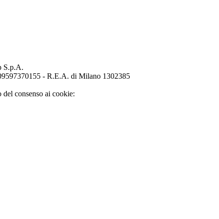
p S.p.A.
o 09597370155 - R.E.A. di Milano 1302385
o del consenso ai cookie: