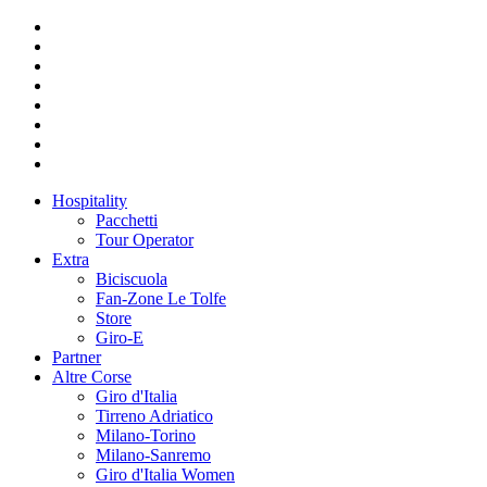
Hospitality
Pacchetti
Tour Operator
Extra
Biciscuola
Fan-Zone Le Tolfe
Store
Giro-E
Partner
Altre Corse
Giro d'Italia
Tirreno Adriatico
Milano-Torino
Milano-Sanremo
Giro d'Italia Women