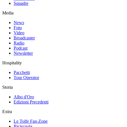
Squadre
Media
News
Foto
Video
Broadcaster
Radio
Podcast
Newsletter
Hospitality
Pacchetti
Tour Operator
Storia
Albo d'Oro
Edizioni Precedenti
Extra
Le Tolfe Fan-Zone
Biciscuola