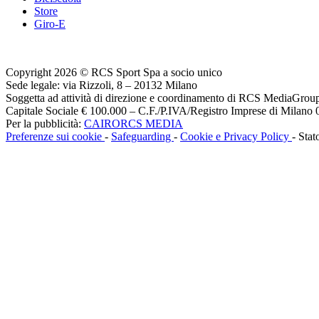
Store
Giro-E
Copyright 2026 © RCS Sport Spa a socio unico
Sede legale: via Rizzoli, 8 – 20132 Milano
Soggetta ad attività di direzione e coordinamento di RCS MediaGrou
Capitale Sociale € 100.000 – C.F./P.IVA/Registro Imprese di Milan
Per la pubblicità:
CAIRORCS MEDIA
Preferenze sui cookie
-
Safeguarding
-
Cookie e Privacy Policy
- Stat