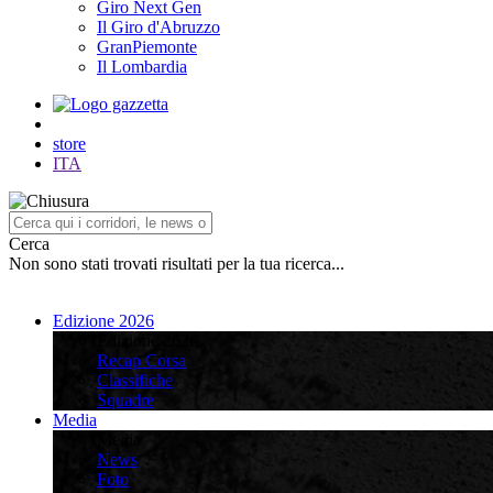
Giro Next Gen
Il Giro d'Abruzzo
GranPiemonte
Il Lombardia
store
ITA
Cerca
Non sono stati trovati risultati per la tua ricerca...
Edizione 2026
Edizione 2026
Recap Corsa
Classifiche
Squadre
Media
Media
News
Foto