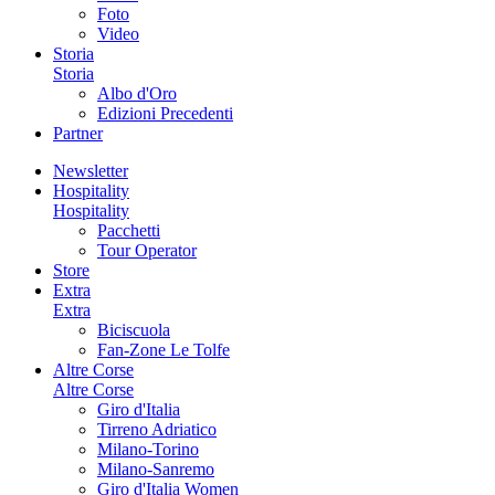
Foto
Video
Storia
Storia
Albo d'Oro
Edizioni Precedenti
Partner
Newsletter
Hospitality
Hospitality
Pacchetti
Tour Operator
Store
Extra
Extra
Biciscuola
Fan-Zone Le Tolfe
Altre Corse
Altre Corse
Giro d'Italia
Tirreno Adriatico
Milano-Torino
Milano-Sanremo
Giro d'Italia Women