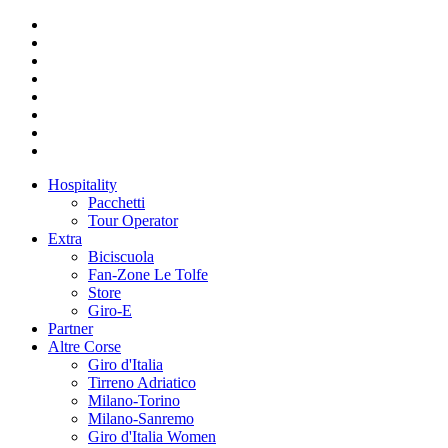
Hospitality
Pacchetti
Tour Operator
Extra
Biciscuola
Fan-Zone Le Tolfe
Store
Giro-E
Partner
Altre Corse
Giro d'Italia
Tirreno Adriatico
Milano-Torino
Milano-Sanremo
Giro d'Italia Women