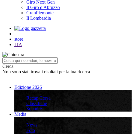
Giro Next Gen
Il Giro d'Abruzzo
GranPiemonte
Il Lombardia
store
ITA
Cerca
Non sono stati trovati risultati per la tua ricerca...
Edizione 2026
Edizione 2026
Recap Corsa
Classifiche
Squadre
Media
Media
News
Foto