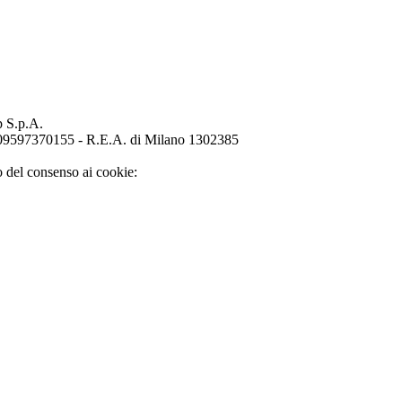
p S.p.A.
o 09597370155 - R.E.A. di Milano 1302385
o del consenso ai cookie: