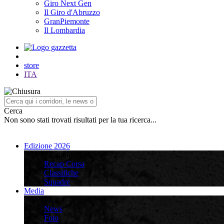
Giro Next Gen
Il Giro d'Abruzzo
GranPiemonte
Il Lombardia
store
ITA
Cerca
Non sono stati trovati risultati per la tua ricerca...
Edizione 2026
Edizione 2026
Recap Corsa
Classifiche
Squadre
Media
Media
News
Foto