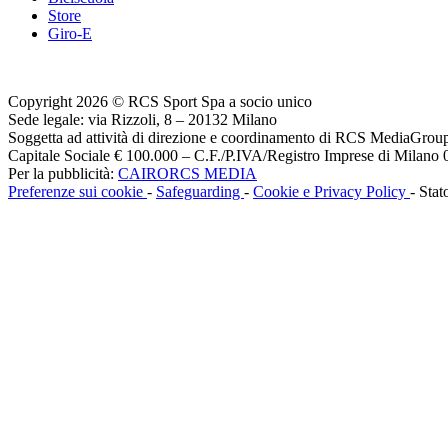
Store
Giro-E
Copyright 2026 © RCS Sport Spa a socio unico
Sede legale: via Rizzoli, 8 – 20132 Milano
Soggetta ad attività di direzione e coordinamento di RCS MediaGrou
Capitale Sociale € 100.000 – C.F./P.IVA/Registro Imprese di Milan
Per la pubblicità:
CAIRORCS MEDIA
Preferenze sui cookie
-
Safeguarding
-
Cookie e Privacy Policy
- Stat