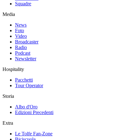
Squadre
Media
News
Foto
Video
Broadcaster
Radio
Podcast
Newsletter
Hospitality
Pacchetti
Tour Operator
Storia
Albo d'Oro
Edizioni Precedenti
Extra
Le Tolfe Fan-Zone
Biciscuola