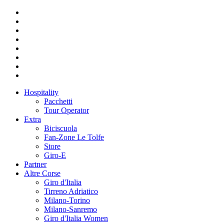
Hospitality
Pacchetti
Tour Operator
Extra
Biciscuola
Fan-Zone Le Tolfe
Store
Giro-E
Partner
Altre Corse
Giro d'Italia
Tirreno Adriatico
Milano-Torino
Milano-Sanremo
Giro d'Italia Women