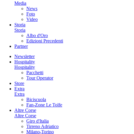
Media
News
Foto
Video
Storia
Storia
Albo d'Oro
Edizioni Precedenti
Partner
Newsletter
Hospitality
Hospitality
Pacchetti
Tour Operator
Store
Extra
Extra
Biciscuola
Fan-Zone Le Tolfe
Altre Corse
Altre Corse
Giro d'Italia
Tirreno Adriatico
Milano-Torino