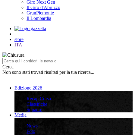
Giro Next Gen
Il Giro d'Abruzzo
GranPiemonte
Il Lombardia
store
ITA
Cerca
Non sono stati trovati risultati per la tua ricerca...
Edizione 2026
Edizione 2026
Recap Corsa
Classifiche
Squadre
Media
Media
News
Foto