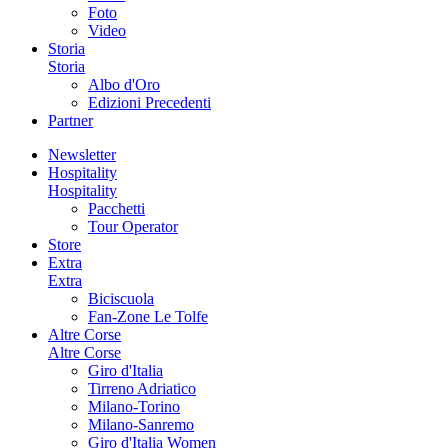
Foto
Video
Storia
Storia
Albo d'Oro
Edizioni Precedenti
Partner
Newsletter
Hospitality
Hospitality
Pacchetti
Tour Operator
Store
Extra
Extra
Biciscuola
Fan-Zone Le Tolfe
Altre Corse
Altre Corse
Giro d'Italia
Tirreno Adriatico
Milano-Torino
Milano-Sanremo
Giro d'Italia Women