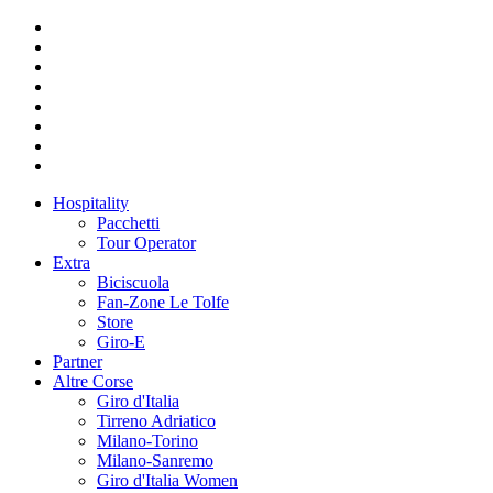
Hospitality
Pacchetti
Tour Operator
Extra
Biciscuola
Fan-Zone Le Tolfe
Store
Giro-E
Partner
Altre Corse
Giro d'Italia
Tirreno Adriatico
Milano-Torino
Milano-Sanremo
Giro d'Italia Women