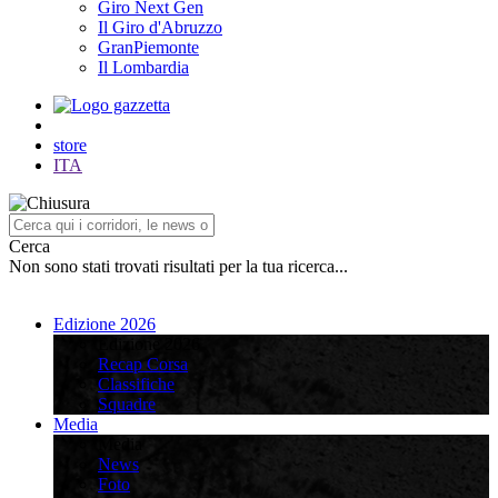
Giro Next Gen
Il Giro d'Abruzzo
GranPiemonte
Il Lombardia
store
ITA
Cerca
Non sono stati trovati risultati per la tua ricerca...
Edizione 2026
Edizione 2026
Recap Corsa
Classifiche
Squadre
Media
Media
News
Foto