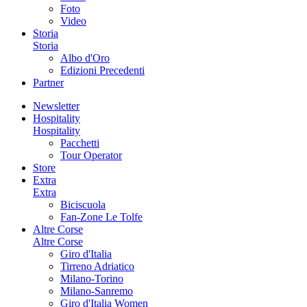
Foto
Video
Storia
Storia
Albo d'Oro
Edizioni Precedenti
Partner
Newsletter
Hospitality
Hospitality
Pacchetti
Tour Operator
Store
Extra
Extra
Biciscuola
Fan-Zone Le Tolfe
Altre Corse
Altre Corse
Giro d'Italia
Tirreno Adriatico
Milano-Torino
Milano-Sanremo
Giro d'Italia Women