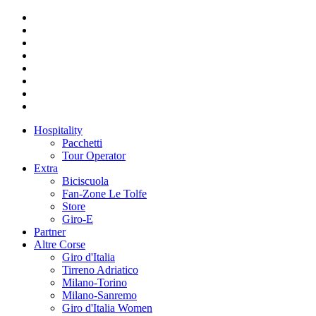
Hospitality
Pacchetti
Tour Operator
Extra
Biciscuola
Fan-Zone Le Tolfe
Store
Giro-E
Partner
Altre Corse
Giro d'Italia
Tirreno Adriatico
Milano-Torino
Milano-Sanremo
Giro d'Italia Women