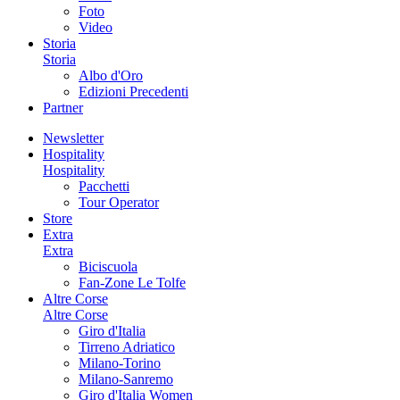
Foto
Video
Storia
Storia
Albo d'Oro
Edizioni Precedenti
Partner
Newsletter
Hospitality
Hospitality
Pacchetti
Tour Operator
Store
Extra
Extra
Biciscuola
Fan-Zone Le Tolfe
Altre Corse
Altre Corse
Giro d'Italia
Tirreno Adriatico
Milano-Torino
Milano-Sanremo
Giro d'Italia Women