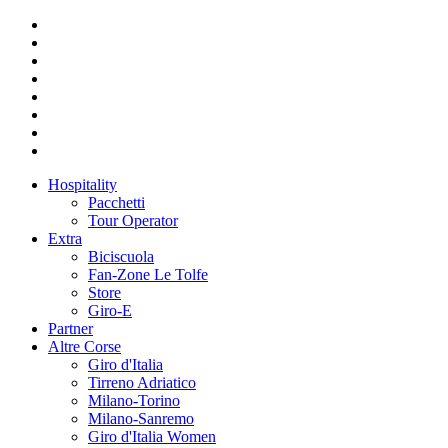
Hospitality
Pacchetti
Tour Operator
Extra
Biciscuola
Fan-Zone Le Tolfe
Store
Giro-E
Partner
Altre Corse
Giro d'Italia
Tirreno Adriatico
Milano-Torino
Milano-Sanremo
Giro d'Italia Women