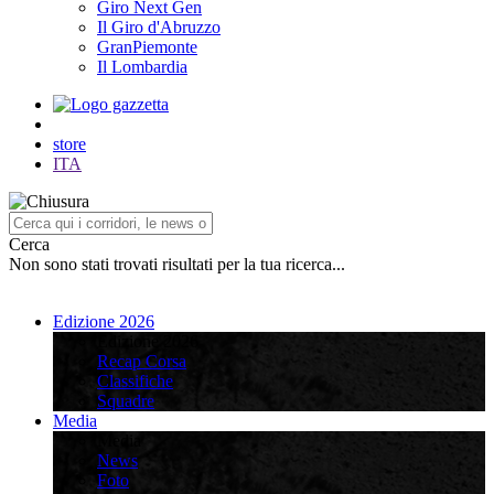
Giro Next Gen
Il Giro d'Abruzzo
GranPiemonte
Il Lombardia
store
ITA
Cerca
Non sono stati trovati risultati per la tua ricerca...
Edizione 2026
Edizione 2026
Recap Corsa
Classifiche
Squadre
Media
Media
News
Foto