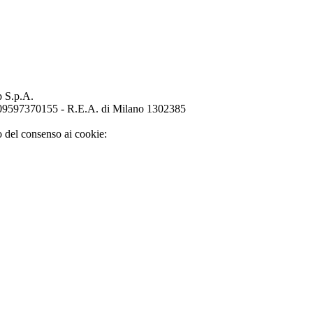
p S.p.A.
o 09597370155 - R.E.A. di Milano 1302385
o del consenso ai cookie: