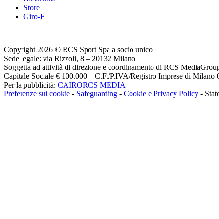
Store
Giro-E
Copyright 2026 © RCS Sport Spa a socio unico
Sede legale: via Rizzoli, 8 – 20132 Milano
Soggetta ad attività di direzione e coordinamento di RCS MediaGrou
Capitale Sociale € 100.000 – C.F./P.IVA/Registro Imprese di Milan
Per la pubblicità:
CAIRORCS MEDIA
Preferenze sui cookie
-
Safeguarding
-
Cookie e Privacy Policy
- Stat