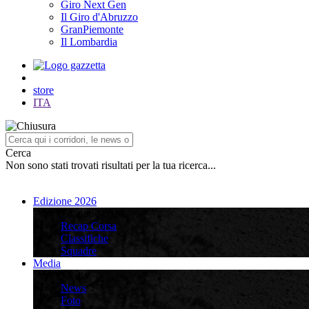
Giro Next Gen
Il Giro d'Abruzzo
GranPiemonte
Il Lombardia
store
ITA
Cerca
Non sono stati trovati risultati per la tua ricerca...
Edizione 2026
Edizione 2026
Recap Corsa
Classifiche
Squadre
Media
Media
News
Foto