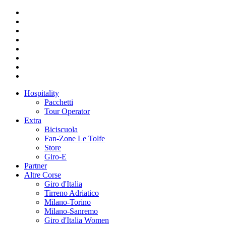
Hospitality
Pacchetti
Tour Operator
Extra
Biciscuola
Fan-Zone Le Tolfe
Store
Giro-E
Partner
Altre Corse
Giro d'Italia
Tirreno Adriatico
Milano-Torino
Milano-Sanremo
Giro d'Italia Women