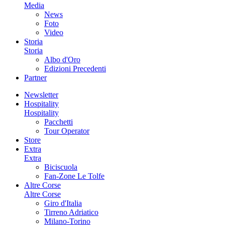
Media
News
Foto
Video
Storia
Storia
Albo d'Oro
Edizioni Precedenti
Partner
Newsletter
Hospitality
Hospitality
Pacchetti
Tour Operator
Store
Extra
Extra
Biciscuola
Fan-Zone Le Tolfe
Altre Corse
Altre Corse
Giro d'Italia
Tirreno Adriatico
Milano-Torino