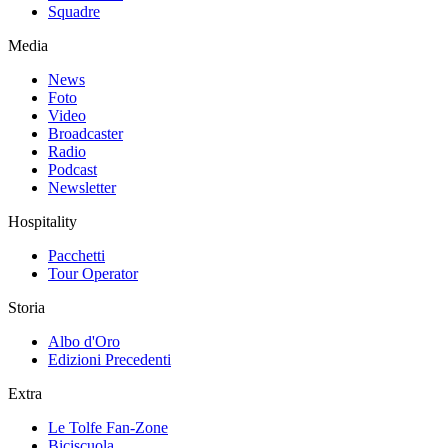
Squadre
Media
News
Foto
Video
Broadcaster
Radio
Podcast
Newsletter
Hospitality
Pacchetti
Tour Operator
Storia
Albo d'Oro
Edizioni Precedenti
Extra
Le Tolfe Fan-Zone
Biciscuola