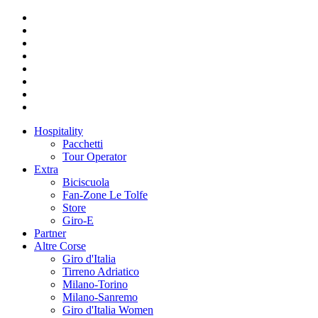
Hospitality
Pacchetti
Tour Operator
Extra
Biciscuola
Fan-Zone Le Tolfe
Store
Giro-E
Partner
Altre Corse
Giro d'Italia
Tirreno Adriatico
Milano-Torino
Milano-Sanremo
Giro d'Italia Women