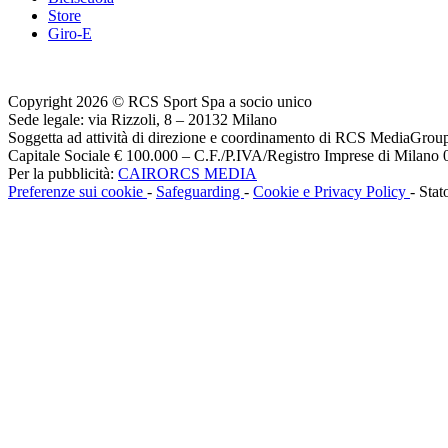
Store
Giro-E
Copyright 2026 © RCS Sport Spa a socio unico
Sede legale: via Rizzoli, 8 – 20132 Milano
Soggetta ad attività di direzione e coordinamento di RCS MediaGrou
Capitale Sociale € 100.000 – C.F./P.IVA/Registro Imprese di Milan
Per la pubblicità:
CAIRORCS MEDIA
Preferenze sui cookie
-
Safeguarding
-
Cookie e Privacy Policy
- Stat