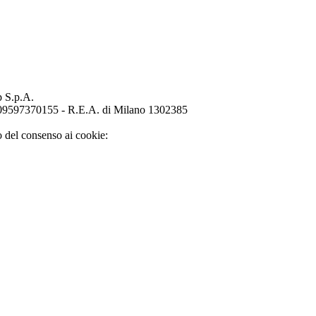
p S.p.A.
o 09597370155 - R.E.A. di Milano 1302385
o del consenso ai cookie: