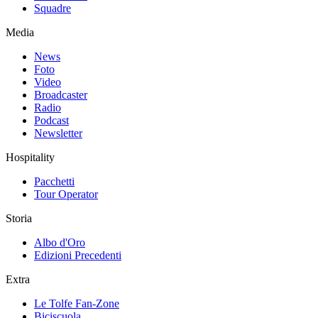
Squadre
Media
News
Foto
Video
Broadcaster
Radio
Podcast
Newsletter
Hospitality
Pacchetti
Tour Operator
Storia
Albo d'Oro
Edizioni Precedenti
Extra
Le Tolfe Fan-Zone
Biciscuola