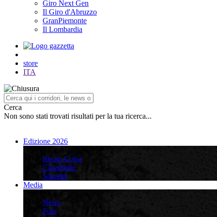
Giro Next Gen
Il Giro d'Abruzzo
GranPiemonte
Il Lombardia
store
ITA
Cerca
Non sono stati trovati risultati per la tua ricerca...
Edizione 2026
Edizione 2026
Recap Corsa
Classifiche
Squadre
Media
Media
News
Foto