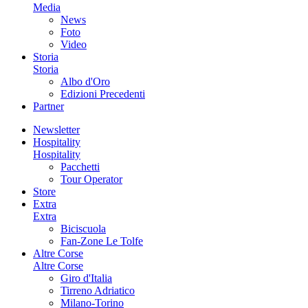
Media
News
Foto
Video
Storia
Storia
Albo d'Oro
Edizioni Precedenti
Partner
Newsletter
Hospitality
Hospitality
Pacchetti
Tour Operator
Store
Extra
Extra
Biciscuola
Fan-Zone Le Tolfe
Altre Corse
Altre Corse
Giro d'Italia
Tirreno Adriatico
Milano-Torino