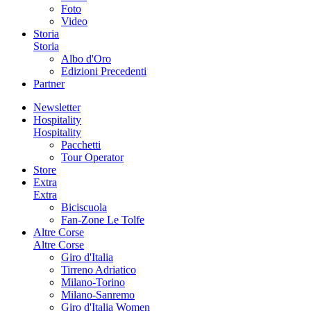
Foto
Video
Storia
Storia
Albo d'Oro
Edizioni Precedenti
Partner
Newsletter
Hospitality
Hospitality
Pacchetti
Tour Operator
Store
Extra
Extra
Biciscuola
Fan-Zone Le Tolfe
Altre Corse
Altre Corse
Giro d'Italia
Tirreno Adriatico
Milano-Torino
Milano-Sanremo
Giro d'Italia Women