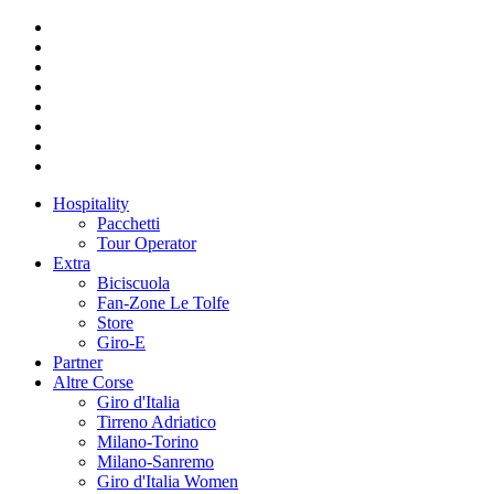
Hospitality
Pacchetti
Tour Operator
Extra
Biciscuola
Fan-Zone Le Tolfe
Store
Giro-E
Partner
Altre Corse
Giro d'Italia
Tirreno Adriatico
Milano-Torino
Milano-Sanremo
Giro d'Italia Women