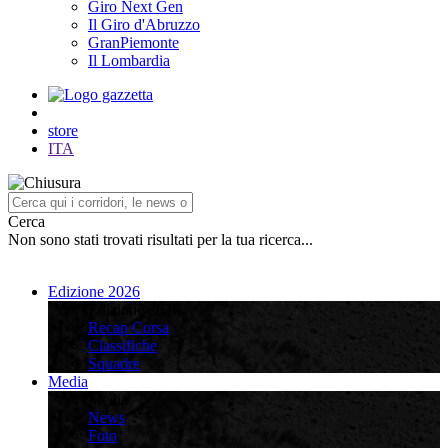
Giro Next Gen
Il Giro d'Abruzzo
GranPiemonte
Il Lombardia
store
ITA
Cerca
Non sono stati trovati risultati per la tua ricerca...
Edizione 2026
Edizione 2026
Recap Corsa
Classifiche
Squadre
Media
Media
News
Foto