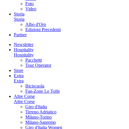
Foto
Video
Storia
Storia
Albo d'Oro
Edizioni Precedenti
Partner
Newsletter
Hospitality
Hospitality
Pacchetti
Tour Operator
Store
Extra
Extra
Biciscuola
Fan-Zone Le Tolfe
Altre Corse
Altre Corse
Giro d'Italia
Tirreno Adriatico
Milano-Torino
Milano-Sanremo
Giro d'Italia Women