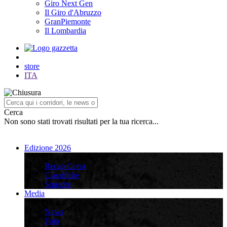
Giro Next Gen
Il Giro d'Abruzzo
GranPiemonte
Il Lombardia
store
ITA
Cerca
Non sono stati trovati risultati per la tua ricerca...
Edizione 2026
Edizione 2026
Recap Corsa
Classifiche
Squadre
Media
Media
News
Foto