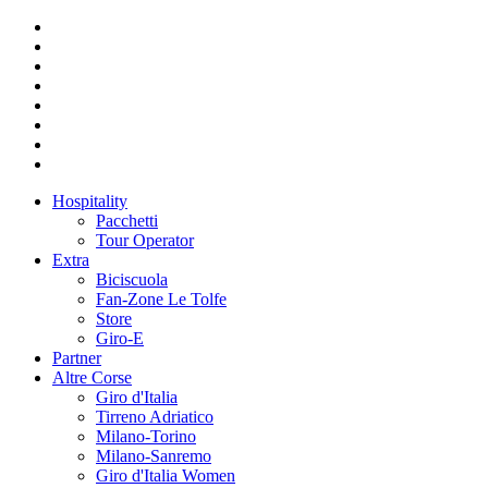
Hospitality
Pacchetti
Tour Operator
Extra
Biciscuola
Fan-Zone Le Tolfe
Store
Giro-E
Partner
Altre Corse
Giro d'Italia
Tirreno Adriatico
Milano-Torino
Milano-Sanremo
Giro d'Italia Women