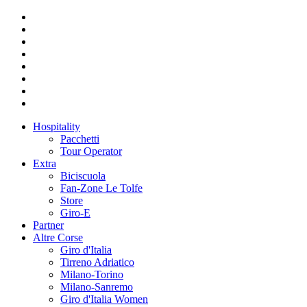
Hospitality
Pacchetti
Tour Operator
Extra
Biciscuola
Fan-Zone Le Tolfe
Store
Giro-E
Partner
Altre Corse
Giro d'Italia
Tirreno Adriatico
Milano-Torino
Milano-Sanremo
Giro d'Italia Women