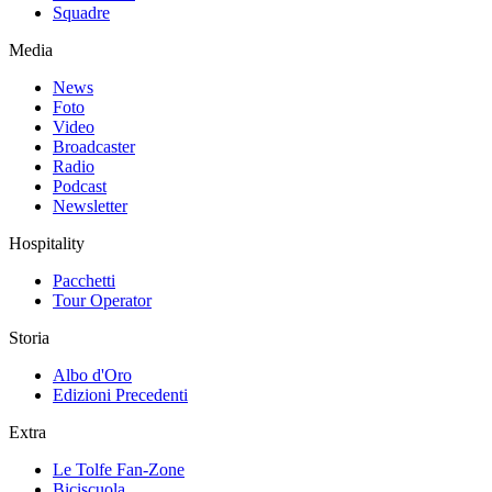
Squadre
Media
News
Foto
Video
Broadcaster
Radio
Podcast
Newsletter
Hospitality
Pacchetti
Tour Operator
Storia
Albo d'Oro
Edizioni Precedenti
Extra
Le Tolfe Fan-Zone
Biciscuola