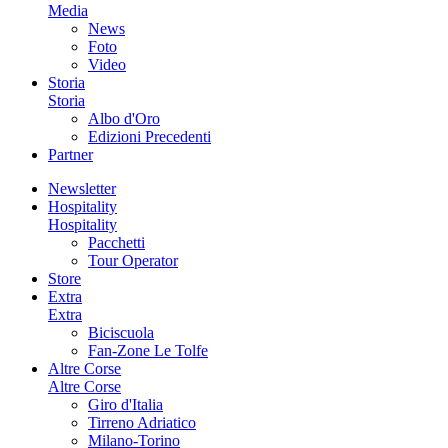
Media
News
Foto
Video
Storia
Storia
Albo d'Oro
Edizioni Precedenti
Partner
Newsletter
Hospitality
Hospitality
Pacchetti
Tour Operator
Store
Extra
Extra
Biciscuola
Fan-Zone Le Tolfe
Altre Corse
Altre Corse
Giro d'Italia
Tirreno Adriatico
Milano-Torino