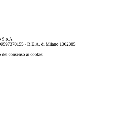
p S.p.A.
o 09597370155 - R.E.A. di Milano 1302385
o del consenso ai cookie: