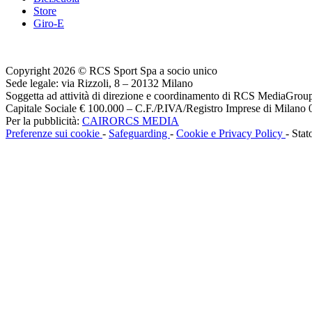
Store
Giro-E
Copyright 2026 © RCS Sport Spa a socio unico
Sede legale: via Rizzoli, 8 – 20132 Milano
Soggetta ad attività di direzione e coordinamento di RCS MediaGrou
Capitale Sociale € 100.000 – C.F./P.IVA/Registro Imprese di Milan
Per la pubblicità:
CAIRORCS MEDIA
Preferenze sui cookie
-
Safeguarding
-
Cookie e Privacy Policy
- Stat