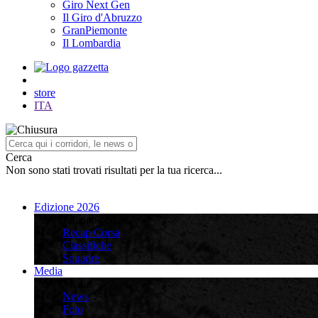
Giro Next Gen
Il Giro d'Abruzzo
GranPiemonte
Il Lombardia
store
ITA
Cerca
Non sono stati trovati risultati per la tua ricerca...
Edizione 2026
Edizione 2026
Recap Corsa
Classifiche
Squadre
Media
Media
News
Foto