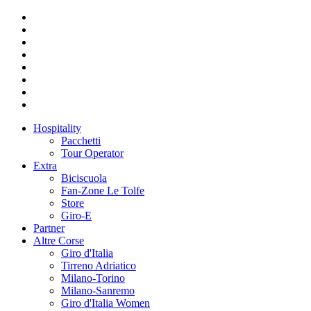
Hospitality
Pacchetti
Tour Operator
Extra
Biciscuola
Fan-Zone Le Tolfe
Store
Giro-E
Partner
Altre Corse
Giro d'Italia
Tirreno Adriatico
Milano-Torino
Milano-Sanremo
Giro d'Italia Women