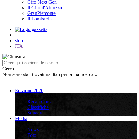
Giro Next Gen
Il Giro d'Abruzzo
GranPiemonte
Il Lombardia
store
ITA
Cerca
Non sono stati trovati risultati per la tua ricerca...
Edizione 2026
Edizione 2026
Recap Corsa
Classifiche
Squadre
Media
Media
News
Foto