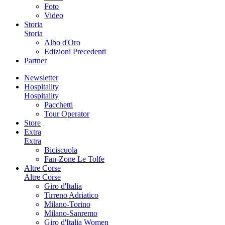
Foto
Video
Storia
Storia
Albo d'Oro
Edizioni Precedenti
Partner
Newsletter
Hospitality
Hospitality
Pacchetti
Tour Operator
Store
Extra
Extra
Biciscuola
Fan-Zone Le Tolfe
Altre Corse
Altre Corse
Giro d'Italia
Tirreno Adriatico
Milano-Torino
Milano-Sanremo
Giro d'Italia Women