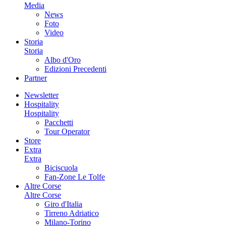
Media
News
Foto
Video
Storia
Storia
Albo d'Oro
Edizioni Precedenti
Partner
Newsletter
Hospitality
Hospitality
Pacchetti
Tour Operator
Store
Extra
Extra
Biciscuola
Fan-Zone Le Tolfe
Altre Corse
Altre Corse
Giro d'Italia
Tirreno Adriatico
Milano-Torino