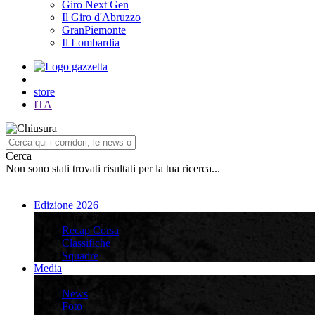
Giro Next Gen
Il Giro d'Abruzzo
GranPiemonte
Il Lombardia
store
ITA
Cerca
Non sono stati trovati risultati per la tua ricerca...
Edizione 2026
Edizione 2026
Recap Corsa
Classifiche
Squadre
Media
Media
News
Foto