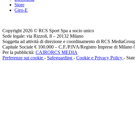
Store
Giro-E
Copyright 2026 © RCS Sport Spa a socio unico
Sede legale: via Rizzoli, 8 – 20132 Milano
Soggetta ad attività di direzione e coordinamento di RCS MediaGrou
Capitale Sociale € 100.000 – C.F./P.IVA/Registro Imprese di Milan
Per la pubblicità:
CAIRORCS MEDIA
Preferenze sui cookie
-
Safeguarding
-
Cookie e Privacy Policy
- Stat