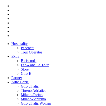
Hospitality
Pacchetti
Tour Operator
Extra
Biciscuola
Fan-Zone Le Tolfe
Store
Giro-E
Partner
Altre Corse
Giro d'Italia
Tirreno Adriatico
Milano-Torino
Milano-Sanremo
Giro d'Italia Women