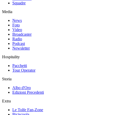
Squadre
Media
News
Foto
Video
Broadcaster
Radio
Podcast
Newsletter
Hospitality
Pacchetti
Tour Operator
Storia
Albo d'Oro
Edizioni Precedenti
Extra
Le Tolfe Fan-Zone
Biciscuola