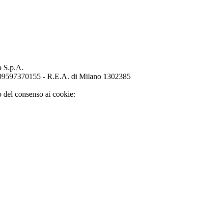
p S.p.A.
o 09597370155 - R.E.A. di Milano 1302385
o del consenso ai cookie: