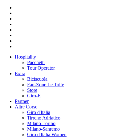
Hospitality
Pacchetti
Tour Operator
Extra
Biciscuola
Fan-Zone Le Tolfe
Store
Giro-E
Partner
Altre Corse
Giro d'Italia
Tirreno Adriatico
Milano-Torino
Milano-Sanremo
Giro d'Italia Women