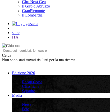
Giro Next Gen
Il Giro d'Abruzzo
GranPiemonte
Il Lombardia
store
ITA
Cerca
Non sono stati trovati risultati per la tua ricerca...
Edizione 2026
Edizione 2026
Recap Corsa
Classifiche
Squadre
Media
Media
News
Foto