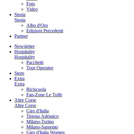
Foto
Video
Storia
Storia
Albo d'Oro
Edizioni Precedenti
Partner
Newsletter
Hospitality
Hospitality
Pacchetti
Tour Operator
Store
Extra
Extra
Biciscuola
Fan-Zone Le Tolfe
Altre Corse
Altre Corse
Giro d'Italia
Tirreno Adriatico
Milano-Torino
Milano-Sanremo
Giro d'Italia Women