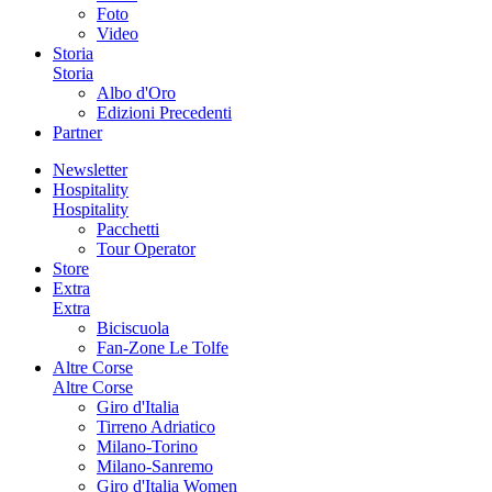
Foto
Video
Storia
Storia
Albo d'Oro
Edizioni Precedenti
Partner
Newsletter
Hospitality
Hospitality
Pacchetti
Tour Operator
Store
Extra
Extra
Biciscuola
Fan-Zone Le Tolfe
Altre Corse
Altre Corse
Giro d'Italia
Tirreno Adriatico
Milano-Torino
Milano-Sanremo
Giro d'Italia Women