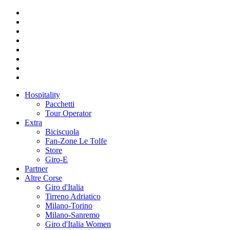
Hospitality
Pacchetti
Tour Operator
Extra
Biciscuola
Fan-Zone Le Tolfe
Store
Giro-E
Partner
Altre Corse
Giro d'Italia
Tirreno Adriatico
Milano-Torino
Milano-Sanremo
Giro d'Italia Women