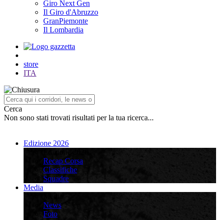
Giro Next Gen
Il Giro d'Abruzzo
GranPiemonte
Il Lombardia
store
ITA
Cerca
Non sono stati trovati risultati per la tua ricerca...
Edizione 2026
Edizione 2026
Recap Corsa
Classifiche
Squadre
Media
Media
News
Foto