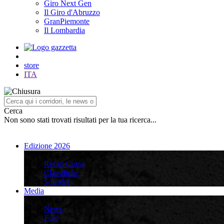
Giro Next Gen
Il Giro d'Abruzzo
GranPiemonte
Il Lombardia
store
ITA
Cerca
Non sono stati trovati risultati per la tua ricerca...
Edizione 2026
Edizione 2026
Recap Corsa
Classifiche
Squadre
Media
Media
News
Foto