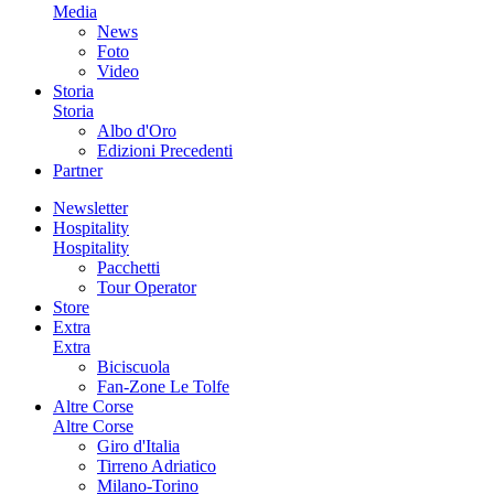
Media
News
Foto
Video
Storia
Storia
Albo d'Oro
Edizioni Precedenti
Partner
Newsletter
Hospitality
Hospitality
Pacchetti
Tour Operator
Store
Extra
Extra
Biciscuola
Fan-Zone Le Tolfe
Altre Corse
Altre Corse
Giro d'Italia
Tirreno Adriatico
Milano-Torino