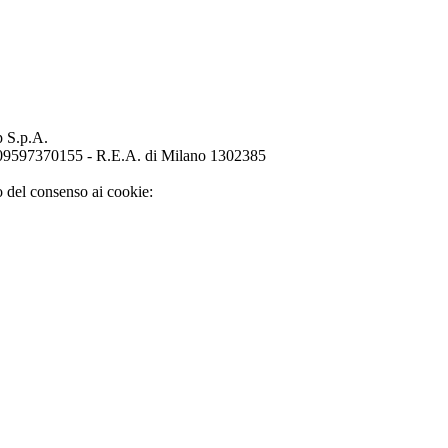
p S.p.A.
o 09597370155 - R.E.A. di Milano 1302385
o del consenso ai cookie: