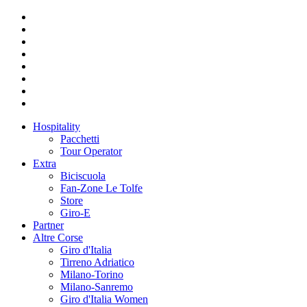
Hospitality
Pacchetti
Tour Operator
Extra
Biciscuola
Fan-Zone Le Tolfe
Store
Giro-E
Partner
Altre Corse
Giro d'Italia
Tirreno Adriatico
Milano-Torino
Milano-Sanremo
Giro d'Italia Women