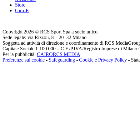
Store
Giro-E
Copyright 2026 © RCS Sport Spa a socio unico
Sede legale: via Rizzoli, 8 – 20132 Milano
Soggetta ad attività di direzione e coordinamento di RCS MediaGrou
Capitale Sociale € 100.000 – C.F./P.IVA/Registro Imprese di Milan
Per la pubblicità:
CAIRORCS MEDIA
Preferenze sui cookie
-
Safeguarding
-
Cookie e Privacy Policy
- Stat