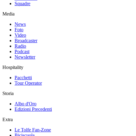
Squadre
Media
News
Foto
Video
Broadcaster
Radio
Podcast
Newsletter
Hospitality
Pacchetti
Tour Operator
Storia
Albo d'Oro
Edizioni Precedenti
Extra
Le Tolfe Fan-Zone
Biciscuola