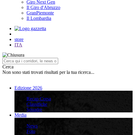
Giro Next Gen
Il Giro d'Abruzzo
GranPiemonte
Il Lombardia
store
ITA
Cerca
Non sono stati trovati risultati per la tua ricerca...
Edizione 2026
Edizione 2026
Recap Corsa
Classifiche
Squadre
Media
Media
News
Foto