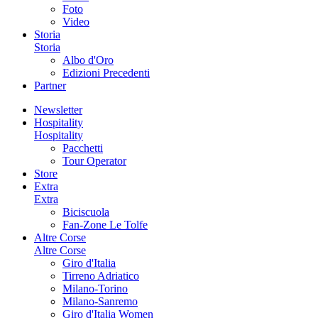
Foto
Video
Storia
Storia
Albo d'Oro
Edizioni Precedenti
Partner
Newsletter
Hospitality
Hospitality
Pacchetti
Tour Operator
Store
Extra
Extra
Biciscuola
Fan-Zone Le Tolfe
Altre Corse
Altre Corse
Giro d'Italia
Tirreno Adriatico
Milano-Torino
Milano-Sanremo
Giro d'Italia Women