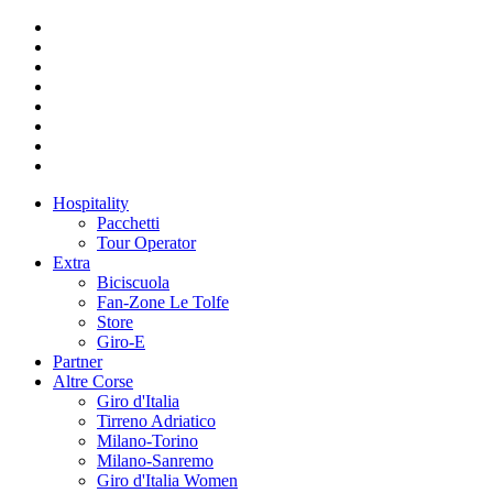
Hospitality
Pacchetti
Tour Operator
Extra
Biciscuola
Fan-Zone Le Tolfe
Store
Giro-E
Partner
Altre Corse
Giro d'Italia
Tirreno Adriatico
Milano-Torino
Milano-Sanremo
Giro d'Italia Women