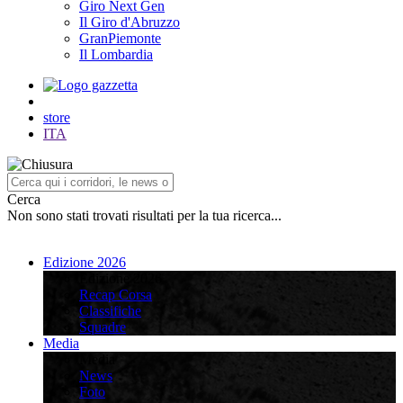
Giro Next Gen
Il Giro d'Abruzzo
GranPiemonte
Il Lombardia
store
ITA
Cerca
Non sono stati trovati risultati per la tua ricerca...
Edizione 2026
Edizione 2026
Recap Corsa
Classifiche
Squadre
Media
Media
News
Foto