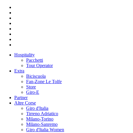
Hospitality
Pacchetti
Tour Operator
Extra
Biciscuola
Fan-Zone Le Tolfe
Store
Giro-E
Partner
Altre Corse
Giro d'Italia
Tirreno Adriatico
Milano-Torino
Milano-Sanremo
Giro d'Italia Women