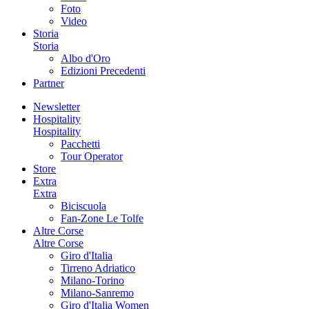
Foto
Video
Storia
Storia
Albo d'Oro
Edizioni Precedenti
Partner
Newsletter
Hospitality
Hospitality
Pacchetti
Tour Operator
Store
Extra
Extra
Biciscuola
Fan-Zone Le Tolfe
Altre Corse
Altre Corse
Giro d'Italia
Tirreno Adriatico
Milano-Torino
Milano-Sanremo
Giro d'Italia Women