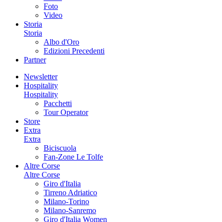
Foto
Video
Storia
Storia
Albo d'Oro
Edizioni Precedenti
Partner
Newsletter
Hospitality
Hospitality
Pacchetti
Tour Operator
Store
Extra
Extra
Biciscuola
Fan-Zone Le Tolfe
Altre Corse
Altre Corse
Giro d'Italia
Tirreno Adriatico
Milano-Torino
Milano-Sanremo
Giro d'Italia Women