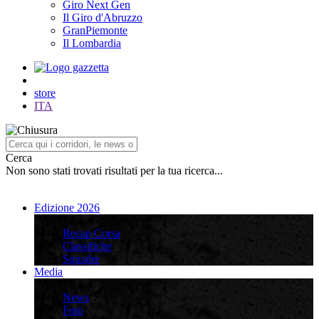
Giro Next Gen
Il Giro d'Abruzzo
GranPiemonte
Il Lombardia
store
ITA
Cerca
Non sono stati trovati risultati per la tua ricerca...
Edizione 2026
Edizione 2026
Recap Corsa
Classifiche
Squadre
Media
Media
News
Foto