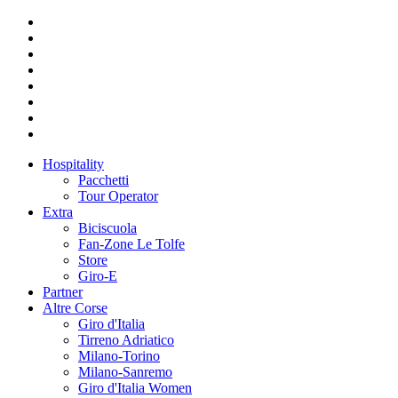
Hospitality
Pacchetti
Tour Operator
Extra
Biciscuola
Fan-Zone Le Tolfe
Store
Giro-E
Partner
Altre Corse
Giro d'Italia
Tirreno Adriatico
Milano-Torino
Milano-Sanremo
Giro d'Italia Women