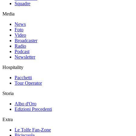
Squadre
Media
News
Foto
Video
Broadcaster
Radio
Podcast
Newsletter
Hospitality
Pacchetti
Tour Operator
Storia
Albo d'Oro
Edizioni Precedenti
Extra
Le Tolfe Fan-Zone
Biciscuola