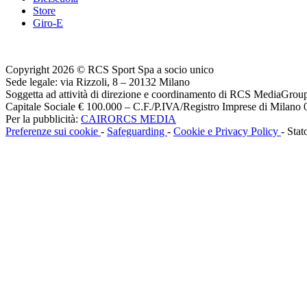
Store
Giro-E
Copyright 2026 © RCS Sport Spa a socio unico
Sede legale: via Rizzoli, 8 – 20132 Milano
Soggetta ad attività di direzione e coordinamento di RCS MediaGrou
Capitale Sociale € 100.000 – C.F./P.IVA/Registro Imprese di Milan
Per la pubblicità:
CAIRORCS MEDIA
Preferenze sui cookie
-
Safeguarding
-
Cookie e Privacy Policy
- Stat