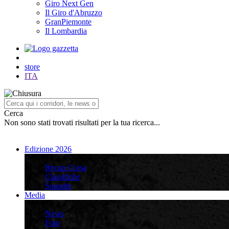
Giro Next Gen
Il Giro d'Abruzzo
GranPiemonte
Il Lombardia
store
ITA
Cerca
Non sono stati trovati risultati per la tua ricerca...
Edizione 2026
Edizione 2026
Recap Corsa
Classifiche
Squadre
Media
Media
News
Foto