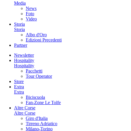
Media
News
Foto
Video
Storia
Storia
Albo d'Oro
Edizioni Precedenti
Partner
Newsletter
Hospitality
Hospitality
Pacchetti
Tour Operator
Store
Extra
Extra
Biciscuola
Fan-Zone Le Tolfe
Altre Corse
Altre Corse
Giro d'Italia
Tirreno Adriatico
Milano-Torino