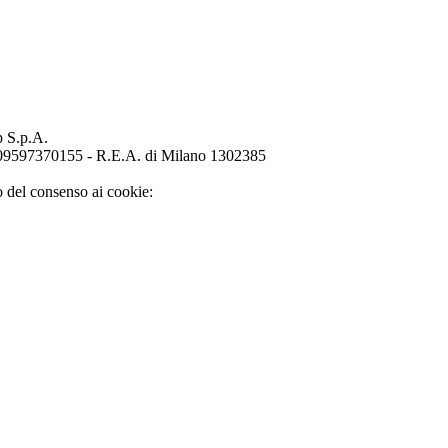
p S.p.A.
o 09597370155 - R.E.A. di Milano 1302385
o del consenso ai cookie: