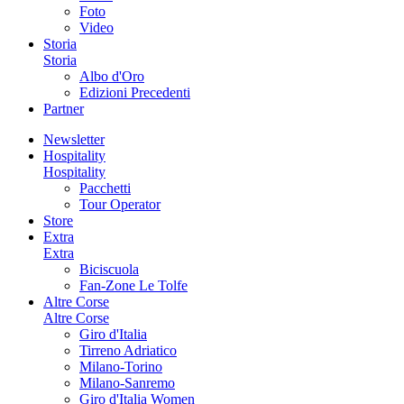
Foto
Video
Storia
Storia
Albo d'Oro
Edizioni Precedenti
Partner
Newsletter
Hospitality
Hospitality
Pacchetti
Tour Operator
Store
Extra
Extra
Biciscuola
Fan-Zone Le Tolfe
Altre Corse
Altre Corse
Giro d'Italia
Tirreno Adriatico
Milano-Torino
Milano-Sanremo
Giro d'Italia Women