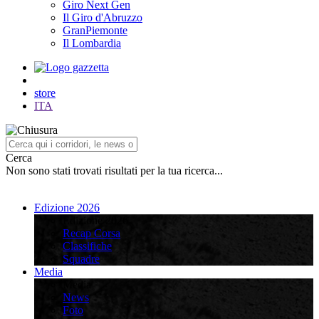
Giro Next Gen
Il Giro d'Abruzzo
GranPiemonte
Il Lombardia
store
ITA
Cerca
Non sono stati trovati risultati per la tua ricerca...
Edizione 2026
Edizione 2026
Recap Corsa
Classifiche
Squadre
Media
Media
News
Foto