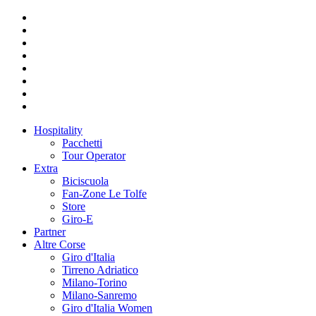
Hospitality
Pacchetti
Tour Operator
Extra
Biciscuola
Fan-Zone Le Tolfe
Store
Giro-E
Partner
Altre Corse
Giro d'Italia
Tirreno Adriatico
Milano-Torino
Milano-Sanremo
Giro d'Italia Women