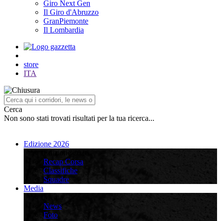
Giro Next Gen
Il Giro d'Abruzzo
GranPiemonte
Il Lombardia
store
ITA
Cerca
Non sono stati trovati risultati per la tua ricerca...
Edizione 2026
Edizione 2026
Recap Corsa
Classifiche
Squadre
Media
Media
News
Foto