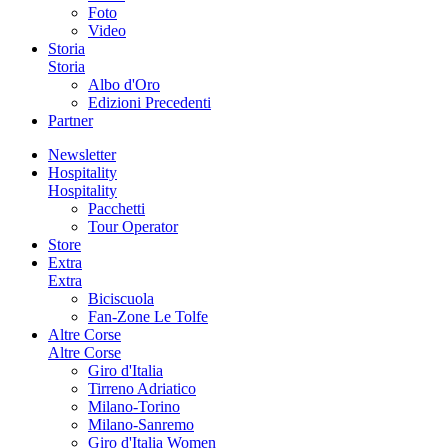
Foto
Video
Storia
Storia
Albo d'Oro
Edizioni Precedenti
Partner
Newsletter
Hospitality
Hospitality
Pacchetti
Tour Operator
Store
Extra
Extra
Biciscuola
Fan-Zone Le Tolfe
Altre Corse
Altre Corse
Giro d'Italia
Tirreno Adriatico
Milano-Torino
Milano-Sanremo
Giro d'Italia Women