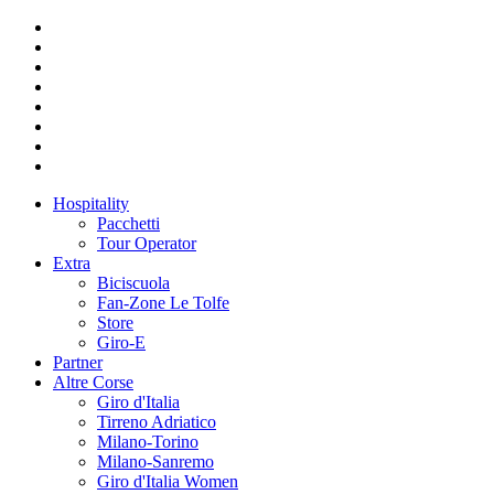
Hospitality
Pacchetti
Tour Operator
Extra
Biciscuola
Fan-Zone Le Tolfe
Store
Giro-E
Partner
Altre Corse
Giro d'Italia
Tirreno Adriatico
Milano-Torino
Milano-Sanremo
Giro d'Italia Women