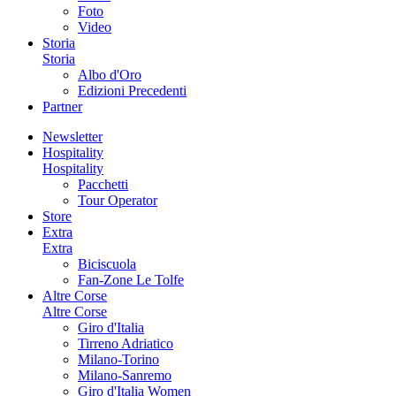
Foto
Video
Storia
Storia
Albo d'Oro
Edizioni Precedenti
Partner
Newsletter
Hospitality
Hospitality
Pacchetti
Tour Operator
Store
Extra
Extra
Biciscuola
Fan-Zone Le Tolfe
Altre Corse
Altre Corse
Giro d'Italia
Tirreno Adriatico
Milano-Torino
Milano-Sanremo
Giro d'Italia Women