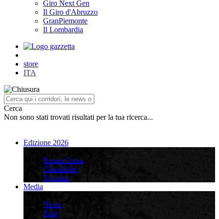
Giro Next Gen
Il Giro d'Abruzzo
GranPiemonte
Il Lombardia
store
ITA
Cerca
Non sono stati trovati risultati per la tua ricerca...
Edizione 2026
Edizione 2026
Recap Corsa
Classifiche
Squadre
Media
Media
News
Foto