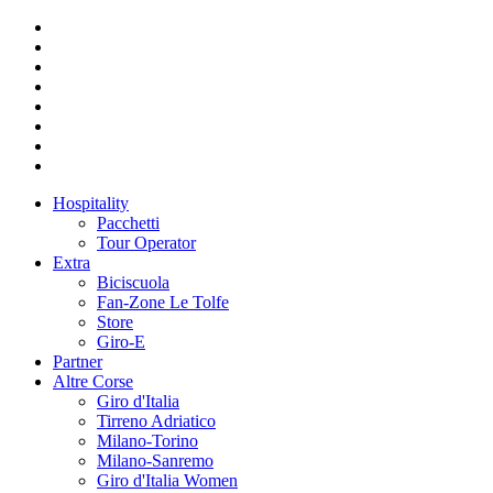
Hospitality
Pacchetti
Tour Operator
Extra
Biciscuola
Fan-Zone Le Tolfe
Store
Giro-E
Partner
Altre Corse
Giro d'Italia
Tirreno Adriatico
Milano-Torino
Milano-Sanremo
Giro d'Italia Women