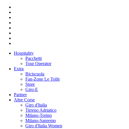
Hospitality
Pacchetti
Tour Operator
Extra
Biciscuola
Fan-Zone Le Tolfe
Store
Giro-E
Partner
Altre Corse
Giro d'Italia
Tirreno Adriatico
Milano-Torino
Milano-Sanremo
Giro d'Italia Women