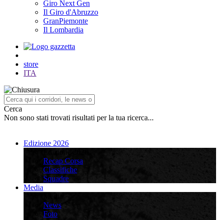
Giro Next Gen
Il Giro d'Abruzzo
GranPiemonte
Il Lombardia
store
ITA
Cerca
Non sono stati trovati risultati per la tua ricerca...
Edizione 2026
Edizione 2026
Recap Corsa
Classifiche
Squadre
Media
Media
News
Foto