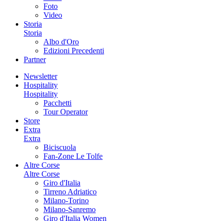
Foto
Video
Storia
Storia
Albo d'Oro
Edizioni Precedenti
Partner
Newsletter
Hospitality
Hospitality
Pacchetti
Tour Operator
Store
Extra
Extra
Biciscuola
Fan-Zone Le Tolfe
Altre Corse
Altre Corse
Giro d'Italia
Tirreno Adriatico
Milano-Torino
Milano-Sanremo
Giro d'Italia Women