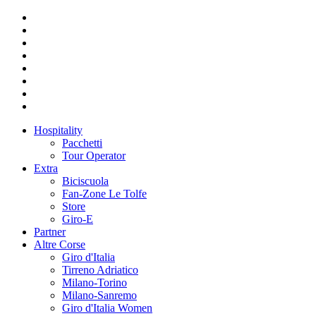
Hospitality
Pacchetti
Tour Operator
Extra
Biciscuola
Fan-Zone Le Tolfe
Store
Giro-E
Partner
Altre Corse
Giro d'Italia
Tirreno Adriatico
Milano-Torino
Milano-Sanremo
Giro d'Italia Women