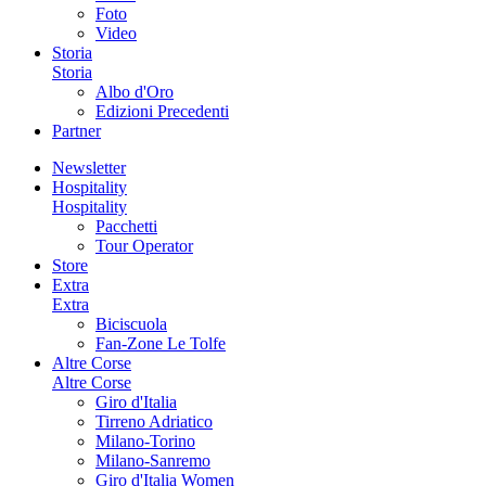
Foto
Video
Storia
Storia
Albo d'Oro
Edizioni Precedenti
Partner
Newsletter
Hospitality
Hospitality
Pacchetti
Tour Operator
Store
Extra
Extra
Biciscuola
Fan-Zone Le Tolfe
Altre Corse
Altre Corse
Giro d'Italia
Tirreno Adriatico
Milano-Torino
Milano-Sanremo
Giro d'Italia Women