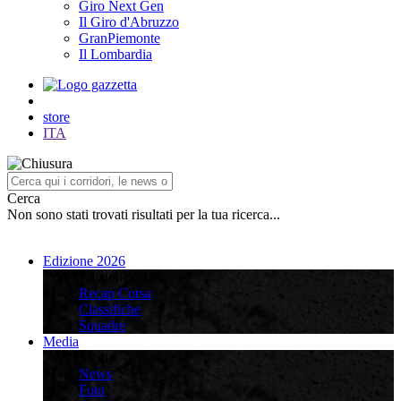
Giro Next Gen
Il Giro d'Abruzzo
GranPiemonte
Il Lombardia
store
ITA
Cerca
Non sono stati trovati risultati per la tua ricerca...
Edizione 2026
Edizione 2026
Recap Corsa
Classifiche
Squadre
Media
Media
News
Foto