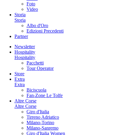
Foto
Video
Storia
Storia
Albo d'Oro
Edizioni Precedenti
Partner
Newsletter
Hospitality
Hospitality
Pacchetti
Tour Operator
Store
Extra
Extra
Biciscuola
Fan-Zone Le Tolfe
Altre Corse
Altre Corse
Giro d'Italia
Tirreno Adriatico
Milano-Torino
Milano-Sanremo
Giro d'Italia Women