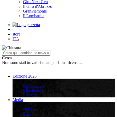
Giro Next Gen
Il Giro d'Abruzzo
GranPiemonte
Il Lombardia
store
ITA
Cerca
Non sono stati trovati risultati per la tua ricerca...
Edizione 2026
Edizione 2026
Recap Corsa
Classifiche
Squadre
Media
Media
News
Foto