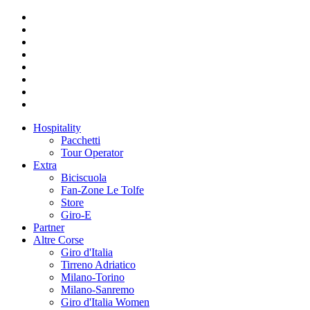
Hospitality
Pacchetti
Tour Operator
Extra
Biciscuola
Fan-Zone Le Tolfe
Store
Giro-E
Partner
Altre Corse
Giro d'Italia
Tirreno Adriatico
Milano-Torino
Milano-Sanremo
Giro d'Italia Women