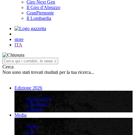
Giro Next Gen
Il Giro d'Abruzzo
GranPiemonte
Il Lombardia
store
ITA
Cerca
Non sono stati trovati risultati per la tua ricerca...
Edizione 2026
Edizione 2026
Recap Corsa
Classifiche
Squadre
Media
Media
News
Foto