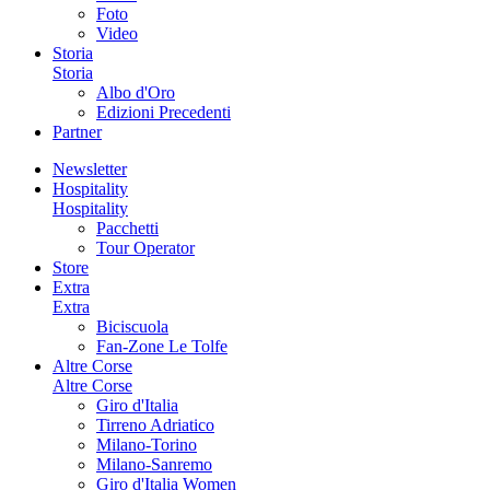
Foto
Video
Storia
Storia
Albo d'Oro
Edizioni Precedenti
Partner
Newsletter
Hospitality
Hospitality
Pacchetti
Tour Operator
Store
Extra
Extra
Biciscuola
Fan-Zone Le Tolfe
Altre Corse
Altre Corse
Giro d'Italia
Tirreno Adriatico
Milano-Torino
Milano-Sanremo
Giro d'Italia Women