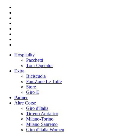
Hospitality
Pacchetti
Tour Operator
Extra
Biciscuola
Fan-Zone Le Tolfe
Store
Giro-E
Partner
Altre Corse
Giro d'Italia
Tirreno Adriatico
Milano-Torino
Milano-Sanremo
Giro d'Italia Women