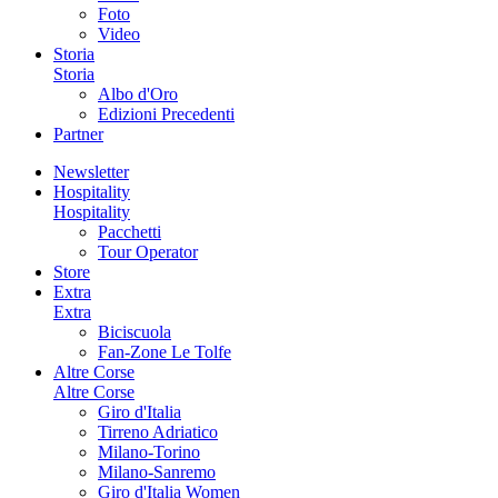
Foto
Video
Storia
Storia
Albo d'Oro
Edizioni Precedenti
Partner
Newsletter
Hospitality
Hospitality
Pacchetti
Tour Operator
Store
Extra
Extra
Biciscuola
Fan-Zone Le Tolfe
Altre Corse
Altre Corse
Giro d'Italia
Tirreno Adriatico
Milano-Torino
Milano-Sanremo
Giro d'Italia Women