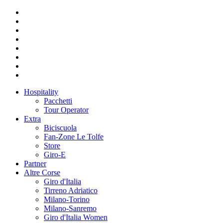
Hospitality
Pacchetti
Tour Operator
Extra
Biciscuola
Fan-Zone Le Tolfe
Store
Giro-E
Partner
Altre Corse
Giro d'Italia
Tirreno Adriatico
Milano-Torino
Milano-Sanremo
Giro d'Italia Women