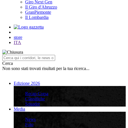
Giro Next Gen
Il Giro d'Abruzzo
GranPiemonte
Il Lombardia
store
ITA
Cerca
Non sono stati trovati risultati per la tua ricerca...
Edizione 2026
Edizione 2026
Recap Corsa
Classifiche
Squadre
Media
Media
News
Foto